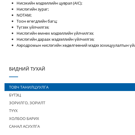
Нисэхийн мэдээллийн цуврал (AIC);
Нислэгийн зураг;
NOTAM;
Тоон өгөгдлийн багц;
Түгээх үйлчилгээ;
Нислэгийн өмнөх мэдээллийн үйлчилгээ;
Нислэгийн дараах мэдээллийн үйлчилгээ;
Аэродромын нислэгийн хөдөлгөөний мэдээ зохицуулалтын үйл
БИДНИЙ ТУХАЙ
ТОВЧ ТАНИЛЦУУЛГА
БҮТЭЦ
ЗОРИЛГО, ЗОРИЛТ
ТҮҮХ
ХОЛБОО БАРИХ
САНАЛ АСУУЛГА