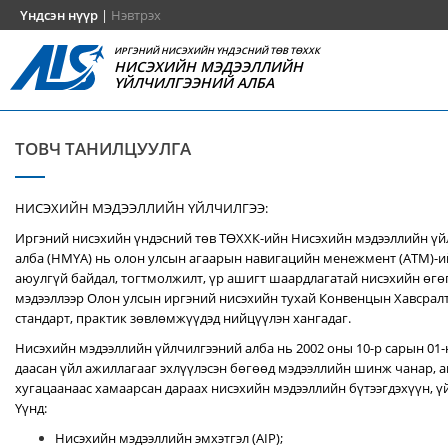
Үндсэн нүүр
|
Нэвтрэх
ИРГЭНИЙ НИСЭХИЙН ҮНДЭСНИЙ ТӨВ ТӨХХК
НИСЭХИЙН МЭДЭЭЛЛИЙН
ҮЙЛЧИЛГЭЭНИЙ АЛБА
ТОВЧ ТАНИЛЦУУЛГА
НИСЭХИЙН МЭДЭЭЛЛИЙН ҮЙЛЧИЛГЭЭ:
Иргэний нисэхийн үндэсний төв ТӨХХК-ийн Нисэхийн мэдээллийн ү
алба (НМҮА) нь
олон улсын агаарын навигацийн менежмент (ATM)-
аюулгүй байдал, тогтмолжилт, үр ашигт шаардлагатай нисэхийн өгө
мэдээллээр Олон улсын иргэний нисэхийн тухай Конвенцын Хавсралт 
стандарт, практик зөвлөмжүүдэд нийцүүлэн хангадаг.
Нисэхийн мэдээллийн үйлчилгээний алба нь 2002 оны 10-р сарын 01
даасан үйл ажиллагааг эхлүүлэсэн бөгөөд мэдээллийн шинж чанар, аг
хугацаанаас хамаарсан дараах нисэхийн мэдээллийн бүтээгдэхүүн, үй
Үүнд:
Нисэхийн мэдээллийн эмхэтгэл (AIP);