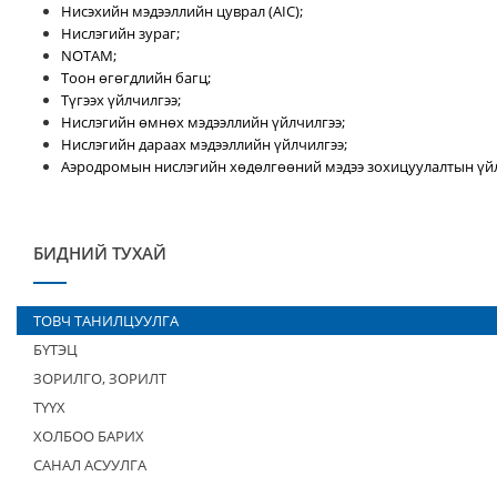
Нисэхийн мэдээллийн цуврал (AIC);
Нислэгийн зураг;
NOTAM;
Тоон өгөгдлийн багц;
Түгээх үйлчилгээ;
Нислэгийн өмнөх мэдээллийн үйлчилгээ;
Нислэгийн дараах мэдээллийн үйлчилгээ;
Аэродромын нислэгийн хөдөлгөөний мэдээ зохицуулалтын үйл
БИДНИЙ ТУХАЙ
ТОВЧ ТАНИЛЦУУЛГА
БҮТЭЦ
ЗОРИЛГО, ЗОРИЛТ
ТҮҮХ
ХОЛБОО БАРИХ
САНАЛ АСУУЛГА