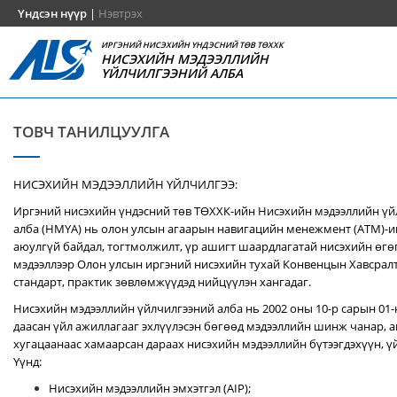
Үндсэн нүүр
|
Нэвтрэх
ИРГЭНИЙ НИСЭХИЙН ҮНДЭСНИЙ ТӨВ ТӨХХК
НИСЭХИЙН МЭДЭЭЛЛИЙН
ҮЙЛЧИЛГЭЭНИЙ АЛБА
ТОВЧ ТАНИЛЦУУЛГА
НИСЭХИЙН МЭДЭЭЛЛИЙН ҮЙЛЧИЛГЭЭ:
Иргэний нисэхийн үндэсний төв ТӨХХК-ийн Нисэхийн мэдээллийн ү
алба (НМҮА) нь
олон улсын агаарын навигацийн менежмент (ATM)-
аюулгүй байдал, тогтмолжилт, үр ашигт шаардлагатай нисэхийн өгө
мэдээллээр Олон улсын иргэний нисэхийн тухай Конвенцын Хавсралт 
стандарт, практик зөвлөмжүүдэд нийцүүлэн хангадаг.
Нисэхийн мэдээллийн үйлчилгээний алба нь 2002 оны 10-р сарын 01
даасан үйл ажиллагааг эхлүүлэсэн бөгөөд мэдээллийн шинж чанар, аг
хугацаанаас хамаарсан дараах нисэхийн мэдээллийн бүтээгдэхүүн, үй
Үүнд:
Нисэхийн мэдээллийн эмхэтгэл (AIP);