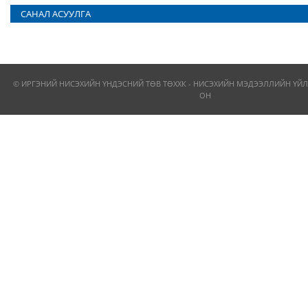
САНАЛ АСУУЛГА
© ИРГЭНИЙ НИСЭХИЙН ҮНДЭСНИЙ ТӨВ ТӨХХК - НИСЭХИЙН МЭДЭЭЛЛИЙН ҮЙЛ
ОН