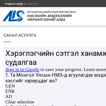
Үндсэн нүүр
|
Нэвтрэх
ИРГЭНИЙ НИСЭХИЙН ҮНДЭСНИЙ ТӨВ ТӨХХК
НИСЭХИЙН МЭДЭЭЛЛИЙН
ҮЙЛЧИЛГЭЭНИЙ АЛБА
САНАЛ АСУУЛГА