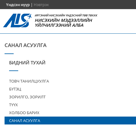
Үндсэн нүүр
|
Нэвтрэх
ИРГЭНИЙ НИСЭХИЙН ҮНДЭСНИЙ ТӨВ ТӨХХК
НИСЭХИЙН МЭДЭЭЛЛИЙН
ҮЙЛЧИЛГЭЭНИЙ АЛБА
САНАЛ АСУУЛГА
БИДНИЙ ТУХАЙ
ТОВЧ ТАНИЛЦУУЛГА
БҮТЭЦ
ЗОРИЛГО, ЗОРИЛТ
ТҮҮХ
ХОЛБОО БАРИХ
САНАЛ АСУУЛГА