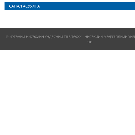
САНАЛ АСУУЛГА
© ИРГЭНИЙ НИСЭХИЙН ҮНДЭСНИЙ ТӨВ ТӨХХК - НИСЭХИЙН МЭДЭЭЛЛИЙН ҮЙЛ
ОН