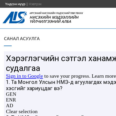
Үндсэн нүүр
|
Нэвтрэх
ИРГЭНИЙ НИСЭХИЙН ҮНДЭСНИЙ ТӨВ ТӨХХК
НИСЭХИЙН МЭДЭЭЛЛИЙН
ҮЙЛЧИЛГЭЭНИЙ АЛБА
САНАЛ АСУУЛГА