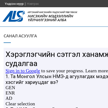
Үндсэн нүүр
|
Нэвтрэх
ИРГЭНИЙ НИСЭХИЙН ҮНДЭСНИЙ ТӨВ ТӨХХК
НИСЭХИЙН МЭДЭЭЛЛИЙН
ҮЙЛЧИЛГЭЭНИЙ АЛБА
САНАЛ АСУУЛГА