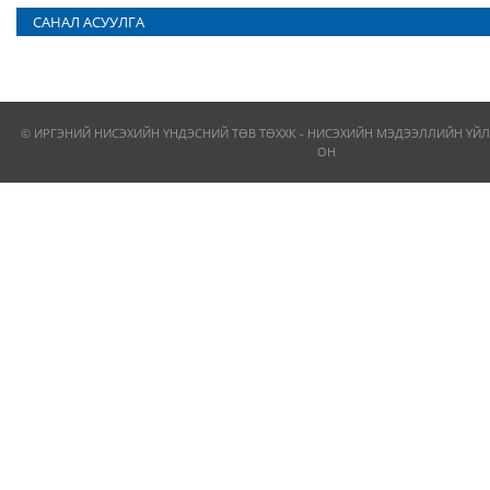
САНАЛ АСУУЛГА
© ИРГЭНИЙ НИСЭХИЙН ҮНДЭСНИЙ ТӨВ ТӨХХК - НИСЭХИЙН МЭДЭЭЛЛИЙН ҮЙЛ
ОН