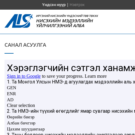
Үндсэн нүүр
|
Нэвтрэх
ИРГЭНИЙ НИСЭХИЙН ҮНДЭСНИЙ ТӨВ ТӨХХК
НИСЭХИЙН МЭДЭЭЛЛИЙН
ҮЙЛЧИЛГЭЭНИЙ АЛБА
САНАЛ АСУУЛГА