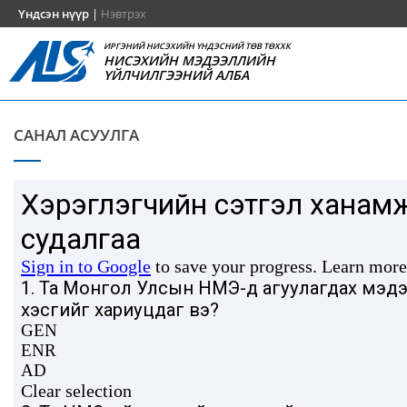
Үндсэн нүүр
|
Нэвтрэх
ИРГЭНИЙ НИСЭХИЙН ҮНДЭСНИЙ ТӨВ ТӨХХК
НИСЭХИЙН МЭДЭЭЛЛИЙН
ҮЙЛЧИЛГЭЭНИЙ АЛБА
САНАЛ АСУУЛГА