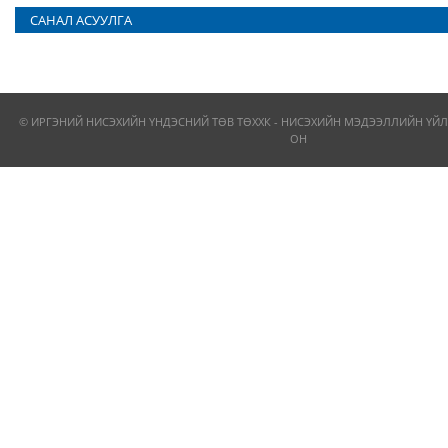
САНАЛ АСУУЛГА
© ИРГЭНИЙ НИСЭХИЙН ҮНДЭСНИЙ ТӨВ ТӨХХК - НИСЭХИЙН МЭДЭЭЛЛИЙН ҮЙЛ
ОН