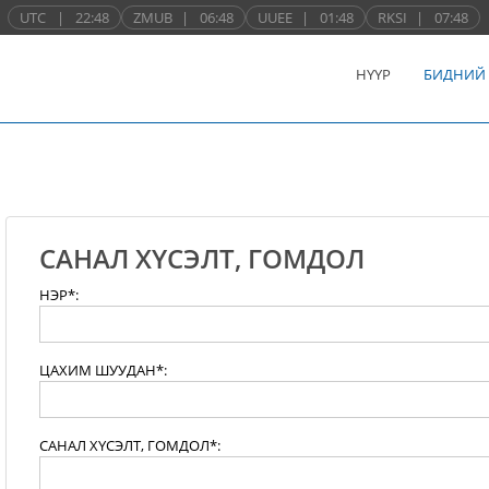
UTC
|
22:48
ZMUB
|
06:48
UUEE
|
01:48
RKSI
|
07:48
НҮҮР
БИДНИЙ
САНАЛ ХҮСЭЛТ, ГОМДОЛ
НЭР*:
ЦАХИМ ШУУДАН*:
САНАЛ ХҮСЭЛТ, ГОМДОЛ*: