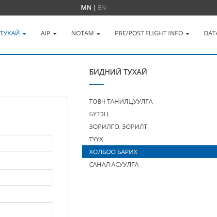
MN
|
EN
 ТУХАЙ
AIP
NOTAM
PRE/POST FLIGHT INFO
DAT
БИДНИЙ ТУХАЙ
ТОВЧ ТАНИЛЦУУЛГА
БҮТЭЦ
ЗОРИЛГО, ЗОРИЛТ
ТҮҮХ
ХОЛБОО БАРИХ
САНАЛ АСУУЛГА