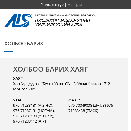
Үндсэн нүүр
|
Нэвтрэх
ИРГЭНИЙ НИСЭХИЙН ҮНДЭСНИЙ ТӨВ ТӨХХК
НИСЭХИЙН МЭДЭЭЛЛИЙН
ҮЙЛЧИЛГЭЭНИЙ АЛБА
ХОЛБОО БАРИХ
ХОЛБОО БАРИХ ХАЯГ
ХАЯГ:
Хан-Уул дүүрэг,"Буянт-Ухаа" ОУНБ, Улаанбаатар 17121,
Монгол Улс
УТАС:
ФАКС:
976-71283131 (AIS HQ),
976-70049838 (ZMUB) 976-
976-71287131 (NOTAM),
71283438 (ZMCK)
976-71287130 (AD Unit),
976-71283112 (AIP)