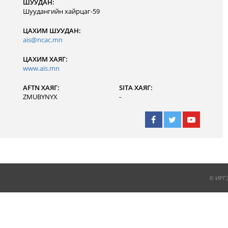
ШУУДАН:
Шуудангийн хайрцаг-59
ЦАХИМ ШУУДАН:
ais@ncac.mn
ЦАХИМ ХАЯГ:
www.ais.mn
AFTN ХАЯГ:
SITA ХАЯГ:
ZMUBYNYX
-
© ИРГ