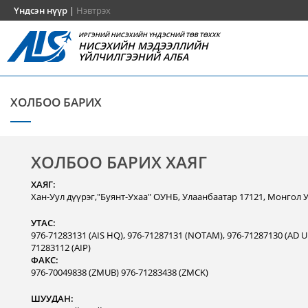
Үндсэн нүүр
|
Нэвтрэх
ИРГЭНИЙ НИСЭХИЙН ҮНДЭСНИЙ ТӨВ ТӨХХК
НИСЭХИЙН МЭДЭЭЛЛИЙН
ҮЙЛЧИЛГЭЭНИЙ АЛБА
ХОЛБОО БАРИХ
ХОЛБОО БАРИХ ХАЯГ
ХАЯГ:
Хан-Уул дүүрэг,"Буянт-Ухаа" ОУНБ, Улаанбаатар 17121, Монгол 
УТАС:
976-71283131 (AIS HQ), 976-71287131 (NOTAM), 976-71287130 (AD Un
71283112 (AIP)
ФАКС:
976-70049838 (ZMUB) 976-71283438 (ZMCK)
ШУУДАН: