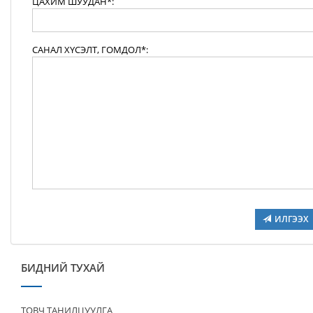
ЦАХИМ ШУУДАН*:
САНАЛ ХҮСЭЛТ, ГОМДОЛ*:
ИЛГЭЭХ
БИДНИЙ ТУХАЙ
ТОВЧ ТАНИЛЦУУЛГА