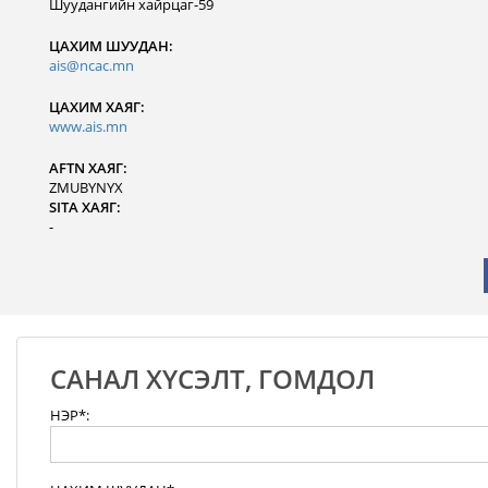
Шуудангийн хайрцаг-59
ЦАХИМ ШУУДАН:
ais@ncac.mn
ЦАХИМ ХАЯГ:
www.ais.mn
AFTN ХАЯГ:
ZMUBYNYX
SITA ХАЯГ:
-
САНАЛ ХҮСЭЛТ, ГОМДОЛ
НЭР*: