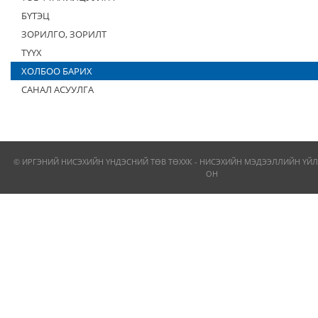
БҮТЭЦ
ЗОРИЛГО, ЗОРИЛТ
ТҮҮХ
ХОЛБОО БАРИХ
САНАЛ АСУУЛГА
© ИРГЭНИЙ НИСЭХИЙН ҮНДЭСНИЙ ТӨВ ТӨХХК - НИСЭХИЙН МЭДЭЭЛЛИЙН ҮЙЛ
ОН