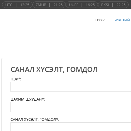
UTC
|
13:25
ZMUB
|
21:25
UUEE
|
16:25
RKSI
|
22:25
НҮҮР
БИДНИЙ
САНАЛ ХҮСЭЛТ, ГОМДОЛ
НЭР*:
ЦАХИМ ШУУДАН*:
САНАЛ ХҮСЭЛТ, ГОМДОЛ*: