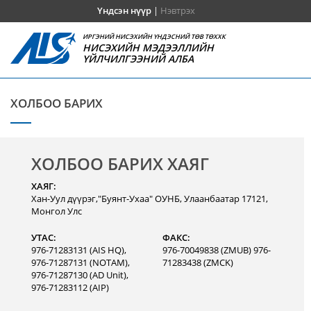
Үндсэн нүүр
|
Нэвтрэх
ИРГЭНИЙ НИСЭХИЙН ҮНДЭСНИЙ ТӨВ ТӨХХК
НИСЭХИЙН МЭДЭЭЛЛИЙН
ҮЙЛЧИЛГЭЭНИЙ АЛБА
ХОЛБОО БАРИХ
ХОЛБОО БАРИХ ХАЯГ
ХАЯГ:
Хан-Уул дүүрэг,"Буянт-Ухаа" ОУНБ, Улаанбаатар 17121,
Монгол Улс
УТАС:
ФАКС:
976-71283131 (AIS HQ),
976-70049838 (ZMUB) 976-
976-71287131 (NOTAM),
71283438 (ZMCK)
976-71287130 (AD Unit),
976-71283112 (AIP)