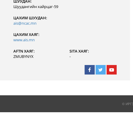
ШУУДАН:
Шуудангийн хайрцаг-59
ЦАХИМ ШУУДАН:
ais@ncac.mn
ЦАХИМ ХАЯГ:
www.ais.mn
AFTN ХАЯГ:
SITA ХАЯГ:
ZMUBYNYX
-
© ИРГ