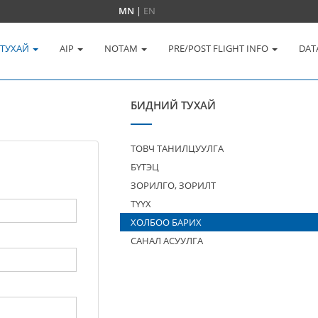
MN
|
EN
 ТУХАЙ
AIP
NOTAM
PRE/POST FLIGHT INFO
DAT
БИДНИЙ ТУХАЙ
ТОВЧ ТАНИЛЦУУЛГА
БҮТЭЦ
ЗОРИЛГО, ЗОРИЛТ
ТҮҮХ
ХОЛБОО БАРИХ
САНАЛ АСУУЛГА