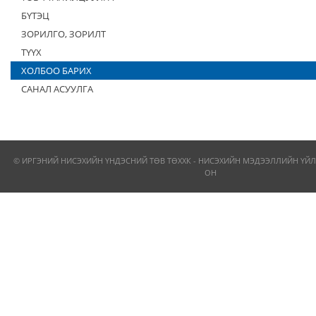
БҮТЭЦ
ЗОРИЛГО, ЗОРИЛТ
ТҮҮХ
ХОЛБОО БАРИХ
САНАЛ АСУУЛГА
© ИРГЭНИЙ НИСЭХИЙН ҮНДЭСНИЙ ТӨВ ТӨХХК - НИСЭХИЙН МЭДЭЭЛЛИЙН ҮЙЛ
ОН