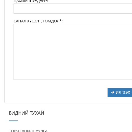
ЦАХИМ ШУУДАН*:
САНАЛ ХҮСЭЛТ, ГОМДОЛ*:
ИЛГЭЭХ
БИДНИЙ ТУХАЙ
ТОВЧ ТАНИЛЦУУЛГА