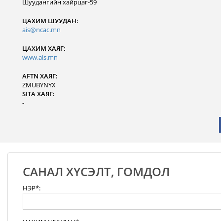
Шуудангийн хайрцаг-59
ЦАХИМ ШУУДАН:
ais@ncac.mn
ЦАХИМ ХАЯГ:
www.ais.mn
AFTN ХАЯГ:
ZMUBYNYX
SITA ХАЯГ:
-
САНАЛ ХҮСЭЛТ, ГОМДОЛ
НЭР*: