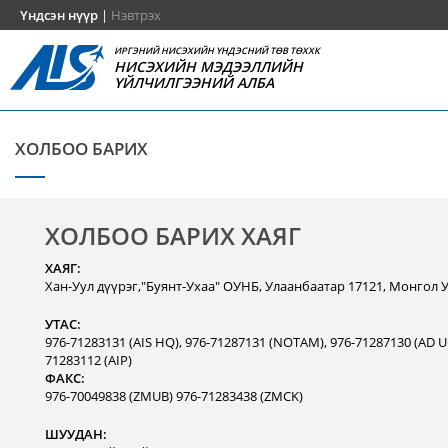
Үндсэн нүүр
|
Нэвтрэх
ИРГЭНИЙ НИСЭХИЙН ҮНДЭСНИЙ ТӨВ ТӨХХК
НИСЭХИЙН МЭДЭЭЛЛИЙН
ҮЙЛЧИЛГЭЭНИЙ АЛБА
ХОЛБОО БАРИХ
ХОЛБОО БАРИХ ХАЯГ
ХАЯГ:
Хан-Уул дүүрэг,"Буянт-Ухаа" ОУНБ, Улаанбаатар 17121, Монгол 
УТАС:
976-71283131 (AIS HQ), 976-71287131 (NOTAM), 976-71287130 (AD Un
71283112 (AIP)
ФАКС:
976-70049838 (ZMUB) 976-71283438 (ZMCK)
ШУУДАН: