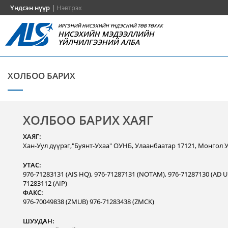
Үндсэн нүүр
|
Нэвтрэх
ИРГЭНИЙ НИСЭХИЙН ҮНДЭСНИЙ ТӨВ ТӨХХК
НИСЭХИЙН МЭДЭЭЛЛИЙН
ҮЙЛЧИЛГЭЭНИЙ АЛБА
ХОЛБОО БАРИХ
ХОЛБОО БАРИХ ХАЯГ
ХАЯГ:
Хан-Уул дүүрэг,"Буянт-Ухаа" ОУНБ, Улаанбаатар 17121, Монгол 
УТАС:
976-71283131 (AIS HQ), 976-71287131 (NOTAM), 976-71287130 (AD Un
71283112 (AIP)
ФАКС:
976-70049838 (ZMUB) 976-71283438 (ZMCK)
ШУУДАН: