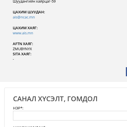
Шуудангийн хайрцаг-59
ЦАХИМ ШУУДАН:
ais@ncac.mn
ЦАХИМ ХАЯГ:
www.ais.mn
AFTN ХАЯГ:
ZMUBYNYX
SITA ХАЯГ:
-
САНАЛ ХҮСЭЛТ, ГОМДОЛ
НЭР*: