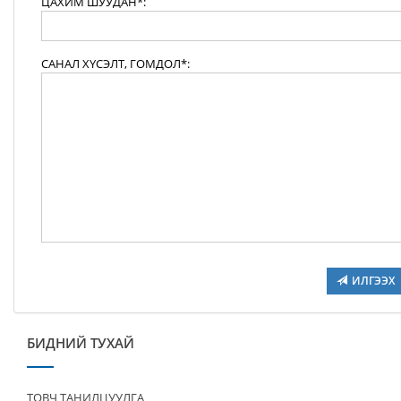
ЦАХИМ ШУУДАН*:
САНАЛ ХҮСЭЛТ, ГОМДОЛ*:
ИЛГЭЭХ
БИДНИЙ ТУХАЙ
ТОВЧ ТАНИЛЦУУЛГА