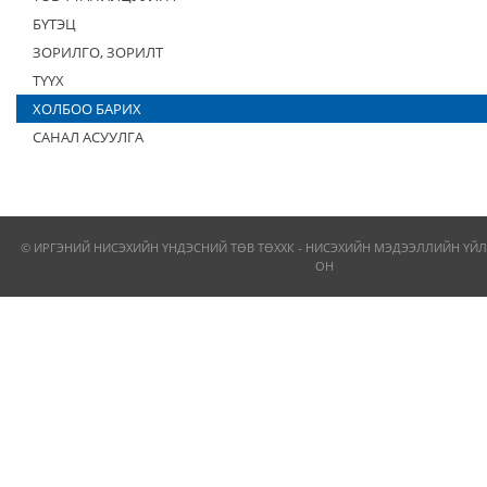
БҮТЭЦ
ЗОРИЛГО, ЗОРИЛТ
ТҮҮХ
ХОЛБОО БАРИХ
САНАЛ АСУУЛГА
© ИРГЭНИЙ НИСЭХИЙН ҮНДЭСНИЙ ТӨВ ТӨХХК - НИСЭХИЙН МЭДЭЭЛЛИЙН ҮЙЛ
ОН