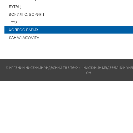
БҮТЭЦ
ЗОРИЛГО, ЗОРИЛТ
ТҮҮХ
ХОЛБОО БАРИХ
САНАЛ АСУУЛГА
© ИРГЭНИЙ НИСЭХИЙН ҮНДЭСНИЙ ТӨВ ТӨХХК - НИСЭХИЙН МЭДЭЭЛЛИЙН ҮЙЛ
ОН