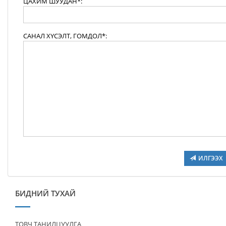
ЦАХИМ ШУУДАН*:
САНАЛ ХҮСЭЛТ, ГОМДОЛ*:
ИЛГЭЭХ
БИДНИЙ ТУХАЙ
ТОВЧ ТАНИЛЦУУЛГА