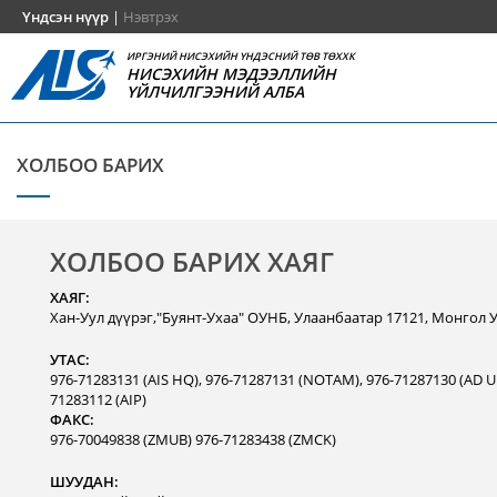
Үндсэн нүүр
|
Нэвтрэх
ИРГЭНИЙ НИСЭХИЙН ҮНДЭСНИЙ ТӨВ ТӨХХК
НИСЭХИЙН МЭДЭЭЛЛИЙН
ҮЙЛЧИЛГЭЭНИЙ АЛБА
ХОЛБОО БАРИХ
ХОЛБОО БАРИХ ХАЯГ
ХАЯГ:
Хан-Уул дүүрэг,"Буянт-Ухаа" ОУНБ, Улаанбаатар 17121, Монгол 
УТАС:
976-71283131 (AIS HQ), 976-71287131 (NOTAM), 976-71287130 (AD Un
71283112 (AIP)
ФАКС:
976-70049838 (ZMUB) 976-71283438 (ZMCK)
ШУУДАН: