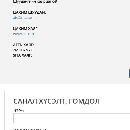
Шуудангийн хайрцаг-59
ЦАХИМ ШУУДАН:
ais@ncac.mn
ЦАХИМ ХАЯГ:
www.ais.mn
AFTN ХАЯГ:
ZMUBYNYX
SITA ХАЯГ:
-
САНАЛ ХҮСЭЛТ, ГОМДОЛ
НЭР*: