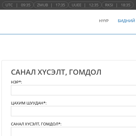
UTC
|
09:35
ZMUB
|
17:35
UUEE
|
12:35
RKSI
|
18:35
НҮҮР
БИДНИЙ
САНАЛ ХҮСЭЛТ, ГОМДОЛ
НЭР*:
ЦАХИМ ШУУДАН*:
САНАЛ ХҮСЭЛТ, ГОМДОЛ*: