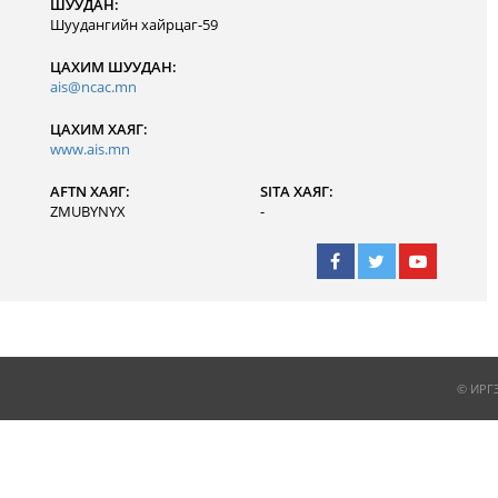
ШУУДАН:
Шуудангийн хайрцаг-59
ЦАХИМ ШУУДАН:
ais@ncac.mn
ЦАХИМ ХАЯГ:
www.ais.mn
AFTN ХАЯГ:
SITA ХАЯГ:
ZMUBYNYX
-
© ИРГ