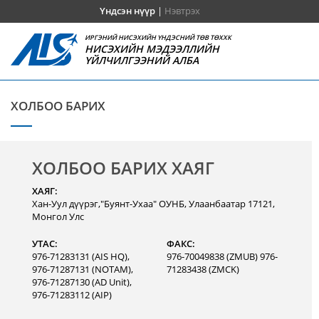
Үндсэн нүүр
|
Нэвтрэх
ИРГЭНИЙ НИСЭХИЙН ҮНДЭСНИЙ ТӨВ ТӨХХК
НИСЭХИЙН МЭДЭЭЛЛИЙН
ҮЙЛЧИЛГЭЭНИЙ АЛБА
ХОЛБОО БАРИХ
ХОЛБОО БАРИХ ХАЯГ
ХАЯГ:
Хан-Уул дүүрэг,"Буянт-Ухаа" ОУНБ, Улаанбаатар 17121,
Монгол Улс
УТАС:
ФАКС:
976-71283131 (AIS HQ),
976-70049838 (ZMUB) 976-
976-71287131 (NOTAM),
71283438 (ZMCK)
976-71287130 (AD Unit),
976-71283112 (AIP)