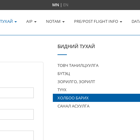
MN
|
EN
 ТУХАЙ
AIP
NOTAM
PRE/POST FLIGHT INFO
DAT
БИДНИЙ ТУХАЙ
ТОВЧ ТАНИЛЦУУЛГА
БҮТЭЦ
ЗОРИЛГО, ЗОРИЛТ
ТҮҮХ
ХОЛБОО БАРИХ
САНАЛ АСУУЛГА