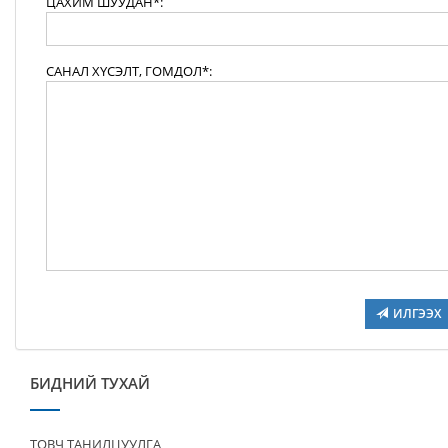
ЦАХИМ ШУУДАН*:
САНАЛ ХҮСЭЛТ, ГОМДОЛ*:
ИЛГЭЭХ
БИДНИЙ ТУХАЙ
ТОВЧ ТАНИЛЦУУЛГА