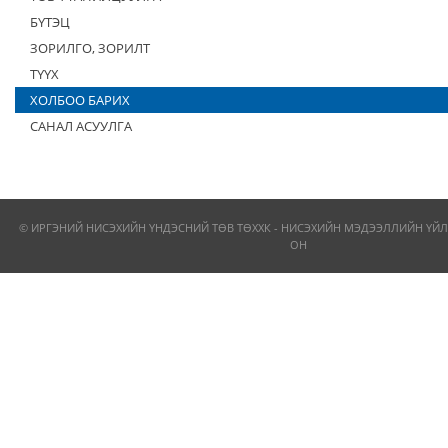
БҮТЭЦ
ЗОРИЛГО, ЗОРИЛТ
ТҮҮХ
ХОЛБОО БАРИХ
САНАЛ АСУУЛГА
© ИРГЭНИЙ НИСЭХИЙН ҮНДЭСНИЙ ТӨВ ТӨХХК - НИСЭХИЙН МЭДЭЭЛЛИЙН ҮЙЛ
ОН