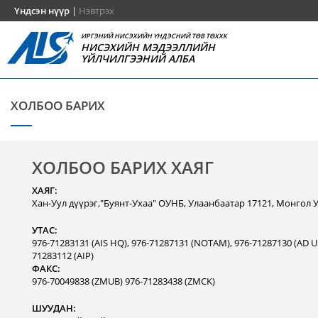
Үндсэн нүүр
|
Нэвтрэх
ИРГЭНИЙ НИСЭХИЙН ҮНДЭСНИЙ ТӨВ ТӨХХК
НИСЭХИЙН МЭДЭЭЛЛИЙН
ҮЙЛЧИЛГЭЭНИЙ АЛБА
ХОЛБОО БАРИХ
ХОЛБОО БАРИХ ХАЯГ
ХАЯГ:
Хан-Уул дүүрэг,"Буянт-Ухаа" ОУНБ, Улаанбаатар 17121, Монгол 
УТАС:
976-71283131 (AIS HQ), 976-71287131 (NOTAM), 976-71287130 (AD Un
71283112 (AIP)
ФАКС:
976-70049838 (ZMUB) 976-71283438 (ZMCK)
ШУУДАН: