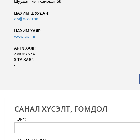
Шуудангийн хайрцаг-59
ЦАХИМ ШУУДАН:
ais@ncac.mn
ЦАХИМ ХАЯГ:
www.ais.mn
AFTN ХАЯГ:
ZMUBYNYX
SITA ХАЯГ:
-
САНАЛ ХҮСЭЛТ, ГОМДОЛ
НЭР*: