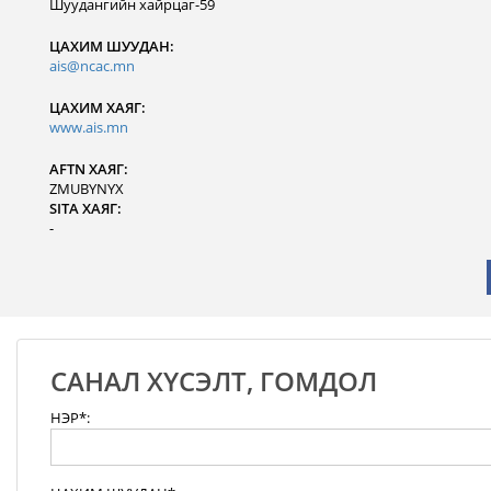
Шуудангийн хайрцаг-59
ЦАХИМ ШУУДАН:
ais@ncac.mn
ЦАХИМ ХАЯГ:
www.ais.mn
AFTN ХАЯГ:
ZMUBYNYX
SITA ХАЯГ:
-
САНАЛ ХҮСЭЛТ, ГОМДОЛ
НЭР*: