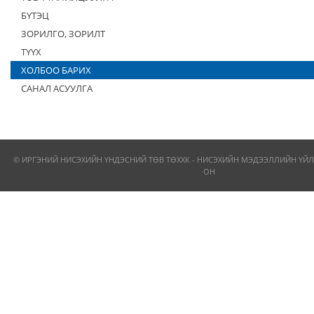
БҮТЭЦ
ЗОРИЛГО, ЗОРИЛТ
ТҮҮХ
ХОЛБОО БАРИХ
САНАЛ АСУУЛГА
© ИРГЭНИЙ НИСЭХИЙН ҮНДЭСНИЙ ТӨВ ТӨХХК - НИСЭХИЙН МЭДЭЭЛЛИЙН ҮЙЛ
ОН