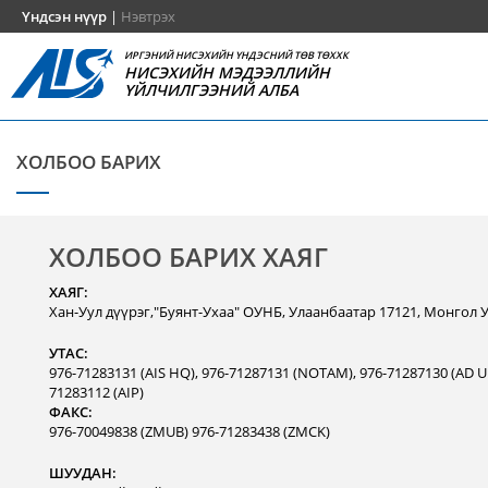
Үндсэн нүүр
|
Нэвтрэх
ИРГЭНИЙ НИСЭХИЙН ҮНДЭСНИЙ ТӨВ ТӨХХК
НИСЭХИЙН МЭДЭЭЛЛИЙН
ҮЙЛЧИЛГЭЭНИЙ АЛБА
ХОЛБОО БАРИХ
ХОЛБОО БАРИХ ХАЯГ
ХАЯГ:
Хан-Уул дүүрэг,"Буянт-Ухаа" ОУНБ, Улаанбаатар 17121, Монгол 
УТАС:
976-71283131 (AIS HQ), 976-71287131 (NOTAM), 976-71287130 (AD Un
71283112 (AIP)
ФАКС:
976-70049838 (ZMUB) 976-71283438 (ZMCK)
ШУУДАН: