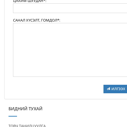
ЦАХИМ ШУУДАН*:
САНАЛ ХҮСЭЛТ, ГОМДОЛ*:
ИЛГЭЭХ
БИДНИЙ ТУХАЙ
ТОВЧ ТАНИЛЦУУЛГА