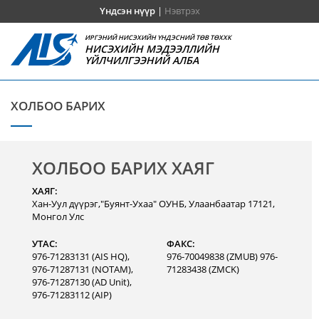
Үндсэн нүүр
|
Нэвтрэх
ИРГЭНИЙ НИСЭХИЙН ҮНДЭСНИЙ ТӨВ ТӨХХК
НИСЭХИЙН МЭДЭЭЛЛИЙН
ҮЙЛЧИЛГЭЭНИЙ АЛБА
ХОЛБОО БАРИХ
ХОЛБОО БАРИХ ХАЯГ
ХАЯГ:
Хан-Уул дүүрэг,"Буянт-Ухаа" ОУНБ, Улаанбаатар 17121,
Монгол Улс
УТАС:
ФАКС:
976-71283131 (AIS HQ),
976-70049838 (ZMUB) 976-
976-71287131 (NOTAM),
71283438 (ZMCK)
976-71287130 (AD Unit),
976-71283112 (AIP)