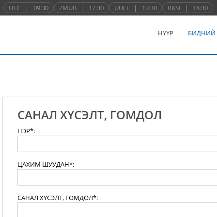
UTC
|
09:30
ZMUB
|
17:30
UUEE
|
12:30
RKSI
|
18:30
НҮҮР
БИДНИЙ
САНАЛ ХҮСЭЛТ, ГОМДОЛ
НЭР*:
ЦАХИМ ШУУДАН*:
САНАЛ ХҮСЭЛТ, ГОМДОЛ*: