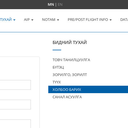
MN
|
EN
 ТУХАЙ
AIP
NOTAM
PRE/POST FLIGHT INFO
DAT
БИДНИЙ ТУХАЙ
ТОВЧ ТАНИЛЦУУЛГА
БҮТЭЦ
ЗОРИЛГО, ЗОРИЛТ
ТҮҮХ
ХОЛБОО БАРИХ
САНАЛ АСУУЛГА