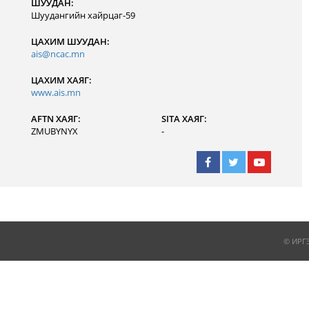
ШУУДАН:
Шуудангийн хайрцаг-59
ЦАХИМ ШУУДАН:
ais@ncac.mn
ЦАХИМ ХАЯГ:
www.ais.mn
AFTN ХАЯГ:
SITA ХАЯГ:
ZMUBYNYX
-
© ИРГ