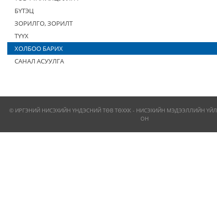
БҮТЭЦ
ЗОРИЛГО, ЗОРИЛТ
ТҮҮХ
ХОЛБОО БАРИХ
САНАЛ АСУУЛГА
© ИРГЭНИЙ НИСЭХИЙН ҮНДЭСНИЙ ТӨВ ТӨХХК - НИСЭХИЙН МЭДЭЭЛЛИЙН ҮЙЛ
ОН