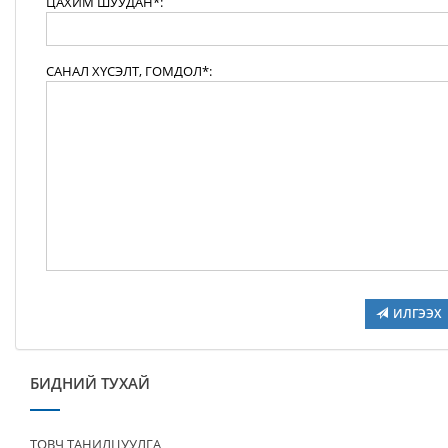
ЦАХИМ ШУУДАН*:
САНАЛ ХҮСЭЛТ, ГОМДОЛ*:
ИЛГЭЭХ
БИДНИЙ ТУХАЙ
ТОВЧ ТАНИЛЦУУЛГА