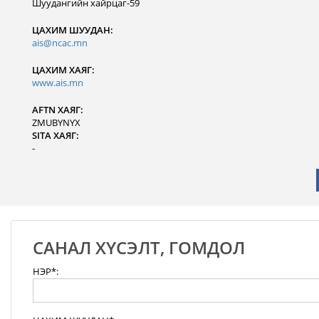
Шуудангийн хайрцаг-59
ЦАХИМ ШУУДАН:
ais@ncac.mn
ЦАХИМ ХАЯГ:
www.ais.mn
AFTN ХАЯГ:
ZMUBYNYX
SITA ХАЯГ:
-
САНАЛ ХҮСЭЛТ, ГОМДОЛ
НЭР*: