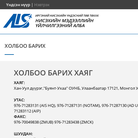
Үндсэн нүүр
|
Нэвтрэх
ИРГЭНИЙ НИСЭХИЙН ҮНДЭСНИЙ ТӨВ ТӨХХК
НИСЭХИЙН МЭДЭЭЛЛИЙН
ҮЙЛЧИЛГЭЭНИЙ АЛБА
ХОЛБОО БАРИХ
ХОЛБОО БАРИХ ХАЯГ
ХАЯГ:
Хан-Уул дүүрэг,"Буянт-Ухаа" ОУНБ, Улаанбаатар 17121, Монгол 
УТАС:
976-71283131 (AIS HQ), 976-71287131 (NOTAM), 976-71287130 (AD Un
71283112 (AIP)
ФАКС:
976-70049838 (ZMUB) 976-71283438 (ZMCK)
ШУУДАН: