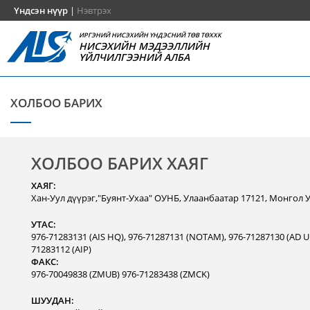
Үндсэн нүүр
|
Нэвтрэх
ИРГЭНИЙ НИСЭХИЙН ҮНДЭСНИЙ ТӨВ ТӨХХК
НИСЭХИЙН МЭДЭЭЛЛИЙН
ҮЙЛЧИЛГЭЭНИЙ АЛБА
ХОЛБОО БАРИХ
ХОЛБОО БАРИХ ХАЯГ
ХАЯГ:
Хан-Уул дүүрэг,"Буянт-Ухаа" ОУНБ, Улаанбаатар 17121, Монгол 
УТАС:
976-71283131 (AIS HQ), 976-71287131 (NOTAM), 976-71287130 (AD Un
71283112 (AIP)
ФАКС:
976-70049838 (ZMUB) 976-71283438 (ZMCK)
ШУУДАН: