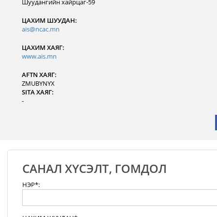
Шуудангийн хайрцаг-59
ЦАХИМ ШУУДАН:
ais@ncac.mn
ЦАХИМ ХАЯГ:
www.ais.mn
AFTN ХАЯГ:
ZMUBYNYX
SITA ХАЯГ:
-
САНАЛ ХҮСЭЛТ, ГОМДОЛ
НЭР*: