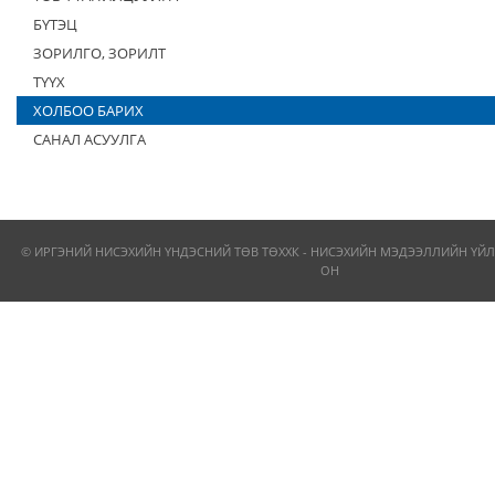
БҮТЭЦ
ЗОРИЛГО, ЗОРИЛТ
ТҮҮХ
ХОЛБОО БАРИХ
САНАЛ АСУУЛГА
© ИРГЭНИЙ НИСЭХИЙН ҮНДЭСНИЙ ТӨВ ТӨХХК - НИСЭХИЙН МЭДЭЭЛЛИЙН ҮЙЛ
ОН