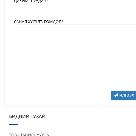
ЦАХИМ ШУУДАН*:
САНАЛ ХҮСЭЛТ, ГОМДОЛ*:
ИЛГЭЭХ
БИДНИЙ ТУХАЙ
ТОВЧ ТАНИЛЦУУЛГА