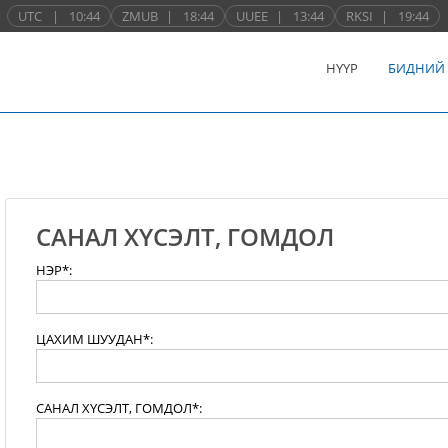
UTC
|
10:44
ZMUB
|
18:44
UUEE
|
13:44
RKSI
|
19:44
НҮҮР
БИДНИЙ
САНАЛ ХҮСЭЛТ, ГОМДОЛ
НЭР*:
ЦАХИМ ШУУДАН*:
САНАЛ ХҮСЭЛТ, ГОМДОЛ*: