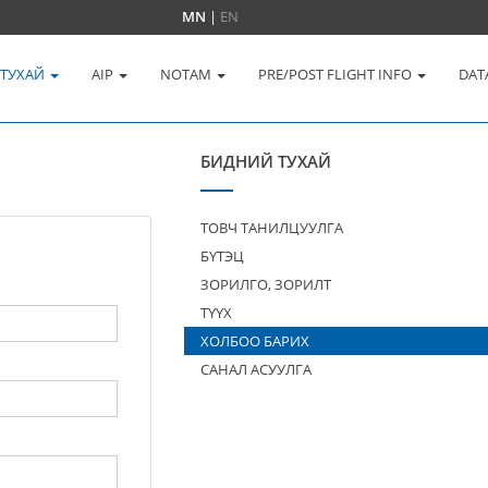
MN
|
EN
 ТУХАЙ
AIP
NOTAM
PRE/POST FLIGHT INFO
DAT
БИДНИЙ ТУХАЙ
ТОВЧ ТАНИЛЦУУЛГА
БҮТЭЦ
ЗОРИЛГО, ЗОРИЛТ
ТҮҮХ
ХОЛБОО БАРИХ
САНАЛ АСУУЛГА