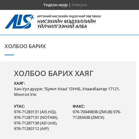
Үндсэн нүүр
|
Нэвтрэх
ИРГЭНИЙ НИСЭХИЙН ҮНДЭСНИЙ ТӨВ ТӨХХК
НИСЭХИЙН МЭДЭЭЛЛИЙН
ҮЙЛЧИЛГЭЭНИЙ АЛБА
ХОЛБОО БАРИХ
ХОЛБОО БАРИХ ХАЯГ
ХАЯГ:
Хан-Уул дүүрэг,"Буянт-Ухаа" ОУНБ, Улаанбаатар 17121,
Монгол Улс
УТАС:
ФАКС:
976-71283131 (AIS HQ),
976-70049838 (ZMUB) 976-
976-71287131 (NOTAM),
71283438 (ZMCK)
976-71287130 (AD Unit),
976-71283112 (AIP)