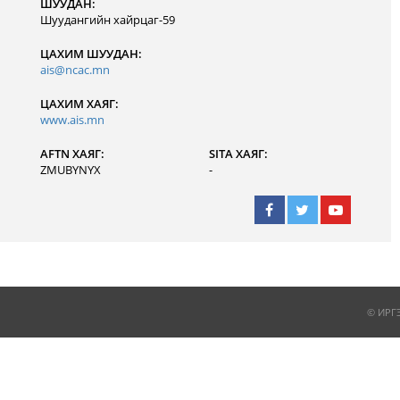
ШУУДАН:
Шуудангийн хайрцаг-59
ЦАХИМ ШУУДАН:
ais@ncac.mn
ЦАХИМ ХАЯГ:
www.ais.mn
AFTN ХАЯГ:
SITA ХАЯГ:
ZMUBYNYX
-
© ИРГ