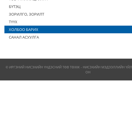
БҮТЭЦ
ЗОРИЛГО, ЗОРИЛТ
ТҮҮХ
ХОЛБОО БАРИХ
САНАЛ АСУУЛГА
© ИРГЭНИЙ НИСЭХИЙН ҮНДЭСНИЙ ТӨВ ТӨХХК - НИСЭХИЙН МЭДЭЭЛЛИЙН ҮЙЛ
ОН