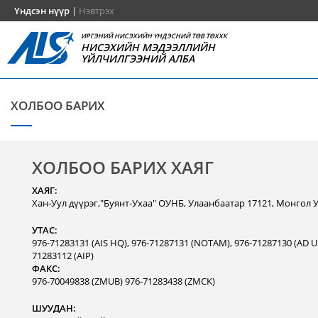
Үндсэн нүүр
|
Нэвтрэх
ИРГЭНИЙ НИСЭХИЙН ҮНДЭСНИЙ ТӨВ ТӨХХК
НИСЭХИЙН МЭДЭЭЛЛИЙН
ҮЙЛЧИЛГЭЭНИЙ АЛБА
ХОЛБОО БАРИХ
ХОЛБОО БАРИХ ХАЯГ
ХАЯГ:
Хан-Уул дүүрэг,"Буянт-Ухаа" ОУНБ, Улаанбаатар 17121, Монгол 
УТАС:
976-71283131 (AIS HQ), 976-71287131 (NOTAM), 976-71287130 (AD Un
71283112 (AIP)
ФАКС:
976-70049838 (ZMUB) 976-71283438 (ZMCK)
ШУУДАН: