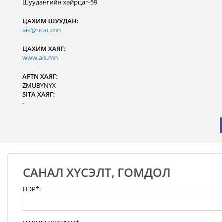
Шуудангийн хайрцаг-59
ЦАХИМ ШУУДАН:
ais@ncac.mn
ЦАХИМ ХАЯГ:
www.ais.mn
AFTN ХАЯГ:
ZMUBYNYX
SITA ХАЯГ:
-
САНАЛ ХҮСЭЛТ, ГОМДОЛ
НЭР*: