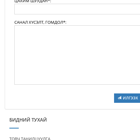
ЦАХИМ ШУУДАН*:
САНАЛ ХҮСЭЛТ, ГОМДОЛ*:
ИЛГЭЭХ
БИДНИЙ ТУХАЙ
ТОВЧ ТАНИЛЦУУЛГА