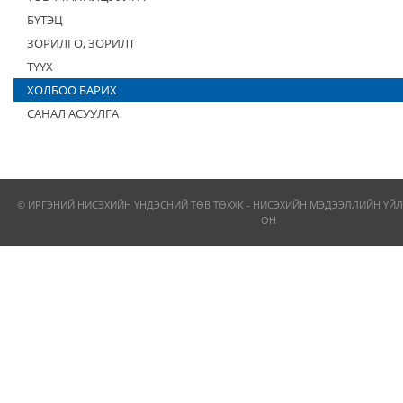
БҮТЭЦ
ЗОРИЛГО, ЗОРИЛТ
ТҮҮХ
ХОЛБОО БАРИХ
САНАЛ АСУУЛГА
© ИРГЭНИЙ НИСЭХИЙН ҮНДЭСНИЙ ТӨВ ТӨХХК - НИСЭХИЙН МЭДЭЭЛЛИЙН ҮЙЛ
ОН