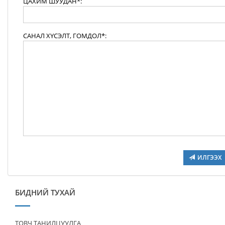
ЦАХИМ ШУУДАН*:
САНАЛ ХҮСЭЛТ, ГОМДОЛ*:
ИЛГЭЭХ
БИДНИЙ ТУХАЙ
ТОВЧ ТАНИЛЦУУЛГА