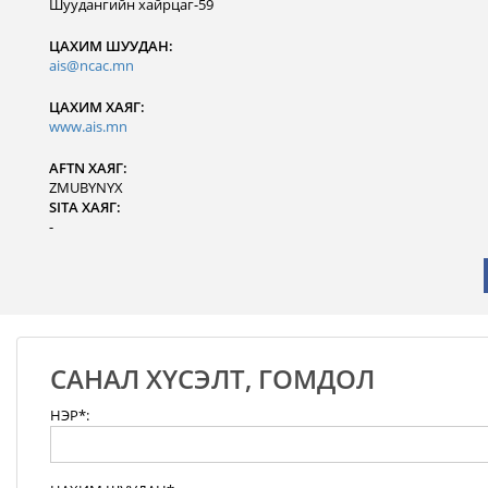
Шуудангийн хайрцаг-59
ЦАХИМ ШУУДАН:
ais@ncac.mn
ЦАХИМ ХАЯГ:
www.ais.mn
AFTN ХАЯГ:
ZMUBYNYX
SITA ХАЯГ:
-
САНАЛ ХҮСЭЛТ, ГОМДОЛ
НЭР*: