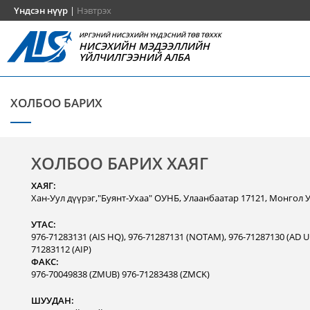
Үндсэн нүүр
|
Нэвтрэх
ИРГЭНИЙ НИСЭХИЙН ҮНДЭСНИЙ ТӨВ ТӨХХК
НИСЭХИЙН МЭДЭЭЛЛИЙН
ҮЙЛЧИЛГЭЭНИЙ АЛБА
ХОЛБОО БАРИХ
ХОЛБОО БАРИХ ХАЯГ
ХАЯГ:
Хан-Уул дүүрэг,"Буянт-Ухаа" ОУНБ, Улаанбаатар 17121, Монгол 
УТАС:
976-71283131 (AIS HQ), 976-71287131 (NOTAM), 976-71287130 (AD Un
71283112 (AIP)
ФАКС:
976-70049838 (ZMUB) 976-71283438 (ZMCK)
ШУУДАН: