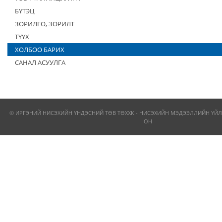
БҮТЭЦ
ЗОРИЛГО, ЗОРИЛТ
ТҮҮХ
ХОЛБОО БАРИХ
САНАЛ АСУУЛГА
© ИРГЭНИЙ НИСЭХИЙН ҮНДЭСНИЙ ТӨВ ТӨХХК - НИСЭХИЙН МЭДЭЭЛЛИЙН ҮЙЛ
ОН