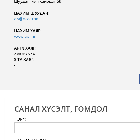
Шуудангийн хайрцаг-59
ЦАХИМ ШУУДАН:
ais@ncac.mn
ЦАХИМ ХАЯГ:
www.ais.mn
AFTN ХАЯГ:
ZMUBYNYX
SITA ХАЯГ:
-
САНАЛ ХҮСЭЛТ, ГОМДОЛ
НЭР*: