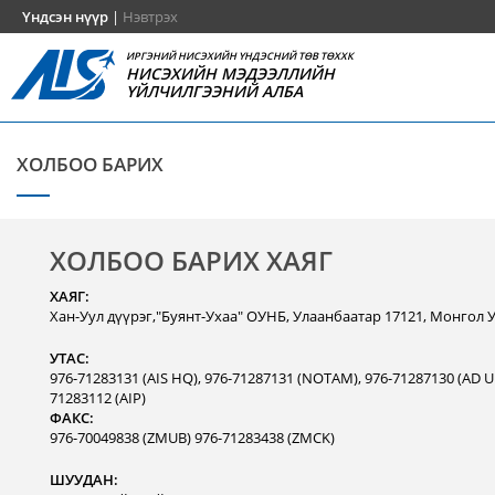
Үндсэн нүүр
|
Нэвтрэх
ИРГЭНИЙ НИСЭХИЙН ҮНДЭСНИЙ ТӨВ ТӨХХК
НИСЭХИЙН МЭДЭЭЛЛИЙН
ҮЙЛЧИЛГЭЭНИЙ АЛБА
ХОЛБОО БАРИХ
ХОЛБОО БАРИХ ХАЯГ
ХАЯГ:
Хан-Уул дүүрэг,"Буянт-Ухаа" ОУНБ, Улаанбаатар 17121, Монгол 
УТАС:
976-71283131 (AIS HQ), 976-71287131 (NOTAM), 976-71287130 (AD Un
71283112 (AIP)
ФАКС:
976-70049838 (ZMUB) 976-71283438 (ZMCK)
ШУУДАН: