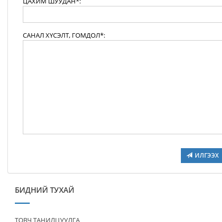
ЦАХИМ ШУУДАН*:
САНАЛ ХҮСЭЛТ, ГОМДОЛ*:
ИЛГЭЭХ
БИДНИЙ ТУХАЙ
ТОВЧ ТАНИЛЦУУЛГА