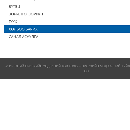
БҮТЭЦ
ЗОРИЛГО, ЗОРИЛТ
ТҮҮХ
ХОЛБОО БАРИХ
САНАЛ АСУУЛГА
© ИРГЭНИЙ НИСЭХИЙН ҮНДЭСНИЙ ТӨВ ТӨХХК - НИСЭХИЙН МЭДЭЭЛЛИЙН ҮЙЛ
ОН