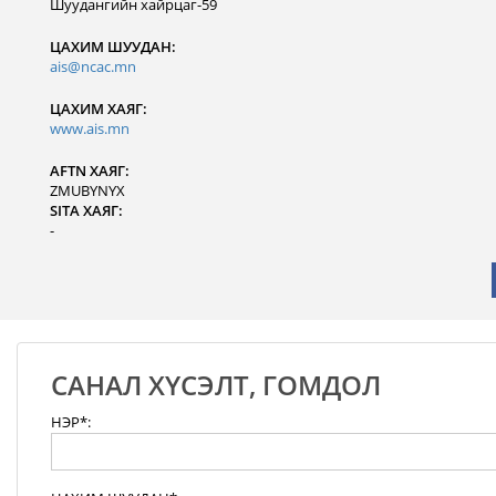
Шуудангийн хайрцаг-59
ЦАХИМ ШУУДАН:
ais@ncac.mn
ЦАХИМ ХАЯГ:
www.ais.mn
AFTN ХАЯГ:
ZMUBYNYX
SITA ХАЯГ:
-
САНАЛ ХҮСЭЛТ, ГОМДОЛ
НЭР*: