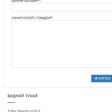
ЦАХИМ ШУУДАН*:
САНАЛ ХҮСЭЛТ, ГОМДОЛ*:
ИЛГЭЭХ
БИДНИЙ ТУХАЙ
ТОВЧ ТАНИЛЦУУЛГА