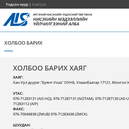
Үндсэн нүүр
|
Нэвтрэх
ИРГЭНИЙ НИСЭХИЙН ҮНДЭСНИЙ ТӨВ ТӨХХК
НИСЭХИЙН МЭДЭЭЛЛИЙН
ҮЙЛЧИЛГЭЭНИЙ АЛБА
ХОЛБОО БАРИХ
ХОЛБОО БАРИХ ХАЯГ
ХАЯГ:
Хан-Уул дүүрэг,"Буянт-Ухаа" ОУНБ, Улаанбаатар 17121, Монгол 
УТАС:
976-71283131 (AIS HQ), 976-71287131 (NOTAM), 976-71287130 (AD Un
71283112 (AIP)
ФАКС:
976-70049838 (ZMUB) 976-71283438 (ZMCK)
ШУУДАН: