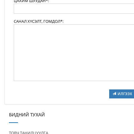
ЦАХИМ ШУУДАН*:
САНАЛ ХҮСЭЛТ, ГОМДОЛ*:
ИЛГЭЭХ
БИДНИЙ ТУХАЙ
ТОВЧ ТАНИЛЦУУЛГА