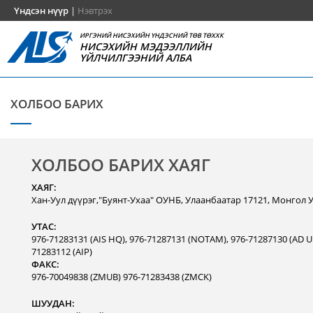
Үндсэн нүүр
|
Нэвтрэх
ИРГЭНИЙ НИСЭХИЙН ҮНДЭСНИЙ ТӨВ ТӨХХК
НИСЭХИЙН МЭДЭЭЛЛИЙН
ҮЙЛЧИЛГЭЭНИЙ АЛБА
ХОЛБОО БАРИХ
ХОЛБОО БАРИХ ХАЯГ
ХАЯГ:
Хан-Уул дүүрэг,"Буянт-Ухаа" ОУНБ, Улаанбаатар 17121, Монгол 
УТАС:
976-71283131 (AIS HQ), 976-71287131 (NOTAM), 976-71287130 (AD Un
71283112 (AIP)
ФАКС:
976-70049838 (ZMUB) 976-71283438 (ZMCK)
ШУУДАН: