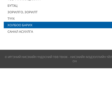
БҮТЭЦ
ЗОРИЛГО, ЗОРИЛТ
ТҮҮХ
ХОЛБОО БАРИХ
САНАЛ АСУУЛГА
© ИРГЭНИЙ НИСЭХИЙН ҮНДЭСНИЙ ТӨВ ТӨХХК - НИСЭХИЙН МЭДЭЭЛЛИЙН ҮЙЛ
ОН