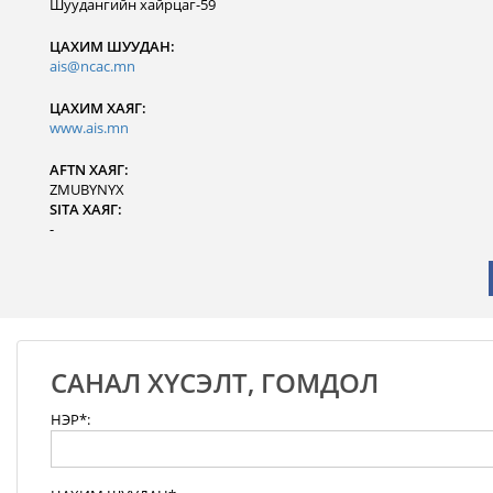
Шуудангийн хайрцаг-59
ЦАХИМ ШУУДАН:
ais@ncac.mn
ЦАХИМ ХАЯГ:
www.ais.mn
AFTN ХАЯГ:
ZMUBYNYX
SITA ХАЯГ:
-
САНАЛ ХҮСЭЛТ, ГОМДОЛ
НЭР*: