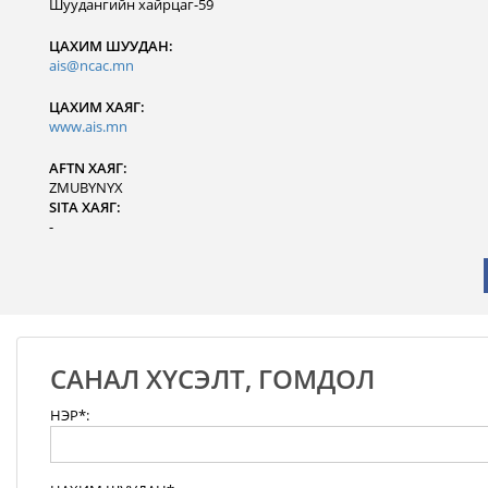
Шуудангийн хайрцаг-59
ЦАХИМ ШУУДАН:
ais@ncac.mn
ЦАХИМ ХАЯГ:
www.ais.mn
AFTN ХАЯГ:
ZMUBYNYX
SITA ХАЯГ:
-
САНАЛ ХҮСЭЛТ, ГОМДОЛ
НЭР*: