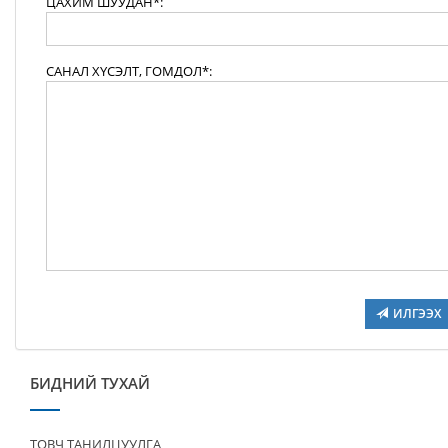
ЦАХИМ ШУУДАН*:
САНАЛ ХҮСЭЛТ, ГОМДОЛ*:
ИЛГЭЭХ
БИДНИЙ ТУХАЙ
ТОВЧ ТАНИЛЦУУЛГА