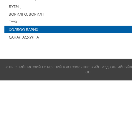
БҮТЭЦ
ЗОРИЛГО, ЗОРИЛТ
ТҮҮХ
ХОЛБОО БАРИХ
САНАЛ АСУУЛГА
© ИРГЭНИЙ НИСЭХИЙН ҮНДЭСНИЙ ТӨВ ТӨХХК - НИСЭХИЙН МЭДЭЭЛЛИЙН ҮЙЛ
ОН