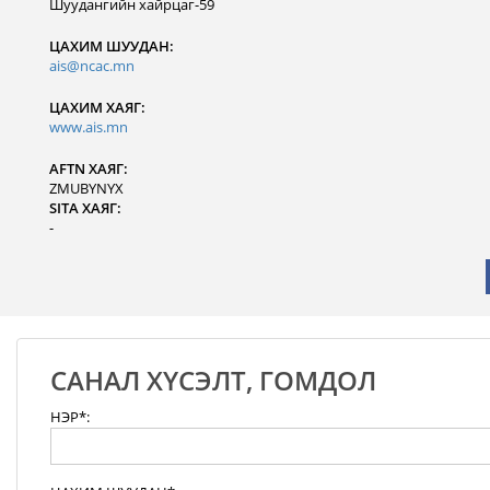
Шуудангийн хайрцаг-59
ЦАХИМ ШУУДАН:
ais@ncac.mn
ЦАХИМ ХАЯГ:
www.ais.mn
AFTN ХАЯГ:
ZMUBYNYX
SITA ХАЯГ:
-
САНАЛ ХҮСЭЛТ, ГОМДОЛ
НЭР*: