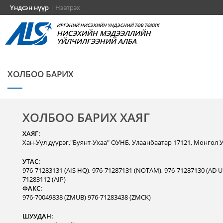
Үндсэн нүүр
|
Нэвтрэх
ИРГЭНИЙ НИСЭХИЙН ҮНДЭСНИЙ ТӨВ ТӨХХК
НИСЭХИЙН МЭДЭЭЛЛИЙН
ҮЙЛЧИЛГЭЭНИЙ АЛБА
ХОЛБОО БАРИХ
ХОЛБОО БАРИХ ХАЯГ
ХАЯГ:
Хан-Уул дүүрэг,"Буянт-Ухаа" ОУНБ, Улаанбаатар 17121, Монгол 
УТАС:
976-71283131 (AIS HQ), 976-71287131 (NOTAM), 976-71287130 (AD Un
71283112 (AIP)
ФАКС:
976-70049838 (ZMUB) 976-71283438 (ZMCK)
ШУУДАН: