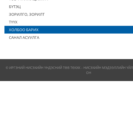
БҮТЭЦ
ЗОРИЛГО, ЗОРИЛТ
ТҮҮХ
ХОЛБОО БАРИХ
САНАЛ АСУУЛГА
© ИРГЭНИЙ НИСЭХИЙН ҮНДЭСНИЙ ТӨВ ТӨХХК - НИСЭХИЙН МЭДЭЭЛЛИЙН ҮЙЛ
ОН