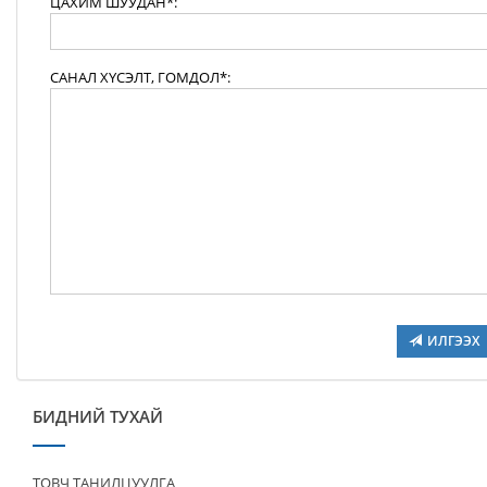
ЦАХИМ ШУУДАН*:
САНАЛ ХҮСЭЛТ, ГОМДОЛ*:
ИЛГЭЭХ
БИДНИЙ ТУХАЙ
ТОВЧ ТАНИЛЦУУЛГА