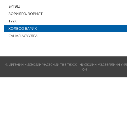
БҮТЭЦ
ЗОРИЛГО, ЗОРИЛТ
ТҮҮХ
ХОЛБОО БАРИХ
САНАЛ АСУУЛГА
© ИРГЭНИЙ НИСЭХИЙН ҮНДЭСНИЙ ТӨВ ТӨХХК - НИСЭХИЙН МЭДЭЭЛЛИЙН ҮЙЛ
ОН