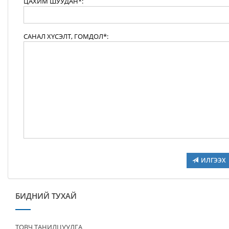
ЦАХИМ ШУУДАН*:
САНАЛ ХҮСЭЛТ, ГОМДОЛ*:
ИЛГЭЭХ
БИДНИЙ ТУХАЙ
ТОВЧ ТАНИЛЦУУЛГА