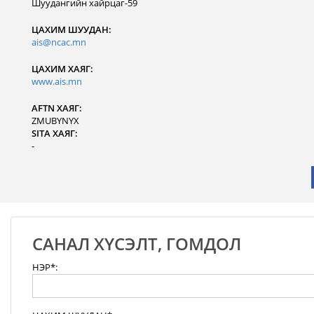
Шуудангийн хайрцаг-59
ЦАХИМ ШУУДАН:
ais@ncac.mn
ЦАХИМ ХАЯГ:
www.ais.mn
AFTN ХАЯГ:
ZMUBYNYX
SITA ХАЯГ:
-
САНАЛ ХҮСЭЛТ, ГОМДОЛ
НЭР*: