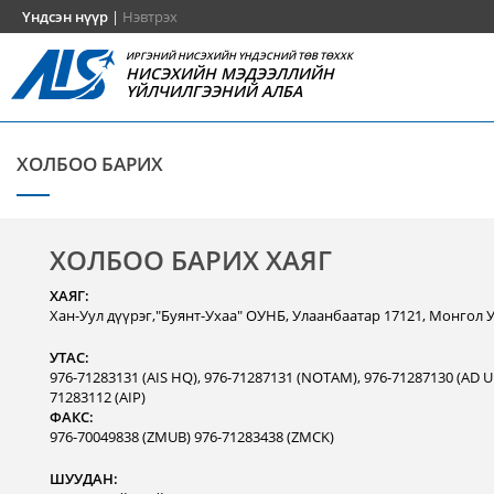
Үндсэн нүүр
|
Нэвтрэх
ИРГЭНИЙ НИСЭХИЙН ҮНДЭСНИЙ ТӨВ ТӨХХК
НИСЭХИЙН МЭДЭЭЛЛИЙН
ҮЙЛЧИЛГЭЭНИЙ АЛБА
ХОЛБОО БАРИХ
ХОЛБОО БАРИХ ХАЯГ
ХАЯГ:
Хан-Уул дүүрэг,"Буянт-Ухаа" ОУНБ, Улаанбаатар 17121, Монгол 
УТАС:
976-71283131 (AIS HQ), 976-71287131 (NOTAM), 976-71287130 (AD Un
71283112 (AIP)
ФАКС:
976-70049838 (ZMUB) 976-71283438 (ZMCK)
ШУУДАН: