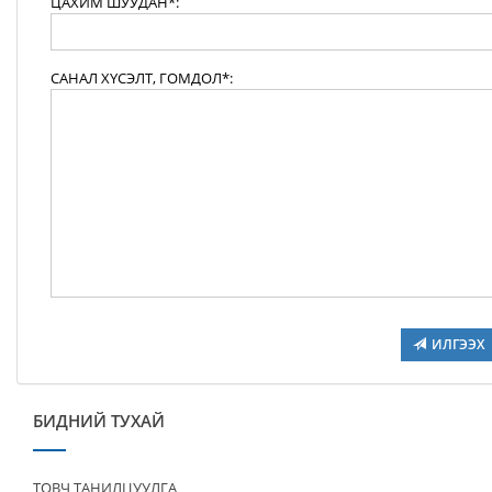
ЦАХИМ ШУУДАН*:
САНАЛ ХҮСЭЛТ, ГОМДОЛ*:
ИЛГЭЭХ
БИДНИЙ ТУХАЙ
ТОВЧ ТАНИЛЦУУЛГА