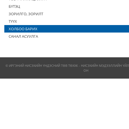
БҮТЭЦ
ЗОРИЛГО, ЗОРИЛТ
ТҮҮХ
ХОЛБОО БАРИХ
САНАЛ АСУУЛГА
© ИРГЭНИЙ НИСЭХИЙН ҮНДЭСНИЙ ТӨВ ТӨХХК - НИСЭХИЙН МЭДЭЭЛЛИЙН ҮЙЛ
ОН