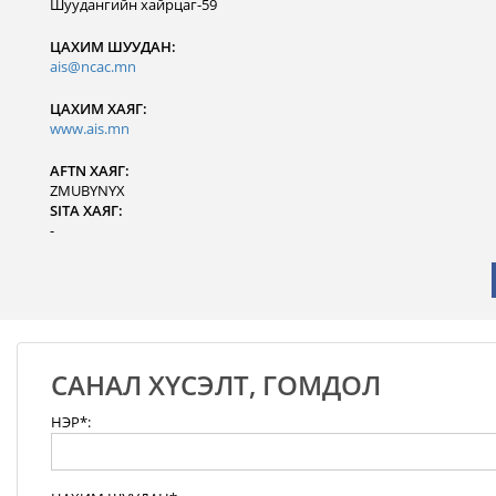
Шуудангийн хайрцаг-59
ЦАХИМ ШУУДАН:
ais@ncac.mn
ЦАХИМ ХАЯГ:
www.ais.mn
AFTN ХАЯГ:
ZMUBYNYX
SITA ХАЯГ:
-
САНАЛ ХҮСЭЛТ, ГОМДОЛ
НЭР*: