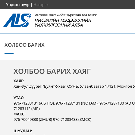
Үндсэн нүүр
|
Нэвтрэх
ИРГЭНИЙ НИСЭХИЙН ҮНДЭСНИЙ ТӨВ ТӨХХК
НИСЭХИЙН МЭДЭЭЛЛИЙН
ҮЙЛЧИЛГЭЭНИЙ АЛБА
ХОЛБОО БАРИХ
ХОЛБОО БАРИХ ХАЯГ
ХАЯГ:
Хан-Уул дүүрэг,"Буянт-Ухаа" ОУНБ, Улаанбаатар 17121, Монгол 
УТАС:
976-71283131 (AIS HQ), 976-71287131 (NOTAM), 976-71287130 (AD Un
71283112 (AIP)
ФАКС:
976-70049838 (ZMUB) 976-71283438 (ZMCK)
ШУУДАН: