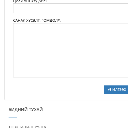
ЦАХИМ ШУУДАН*:
САНАЛ ХҮСЭЛТ, ГОМДОЛ*:
ИЛГЭЭХ
БИДНИЙ ТУХАЙ
ТОВЧ ТАНИЛЦУУЛГА