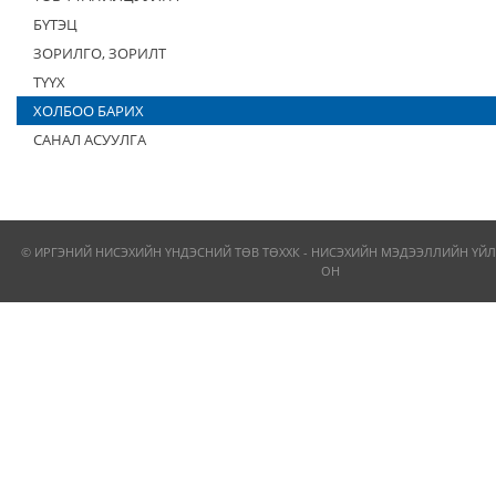
БҮТЭЦ
ЗОРИЛГО, ЗОРИЛТ
ТҮҮХ
ХОЛБОО БАРИХ
САНАЛ АСУУЛГА
© ИРГЭНИЙ НИСЭХИЙН ҮНДЭСНИЙ ТӨВ ТӨХХК - НИСЭХИЙН МЭДЭЭЛЛИЙН ҮЙЛ
ОН