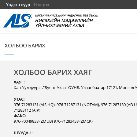
Үндсэн нүүр
|
Нэвтрэх
ИРГЭНИЙ НИСЭХИЙН ҮНДЭСНИЙ ТӨВ ТӨХХК
НИСЭХИЙН МЭДЭЭЛЛИЙН
ҮЙЛЧИЛГЭЭНИЙ АЛБА
ХОЛБОО БАРИХ
ХОЛБОО БАРИХ ХАЯГ
ХАЯГ:
Хан-Уул дүүрэг,"Буянт-Ухаа" ОУНБ, Улаанбаатар 17121, Монгол 
УТАС:
976-71283131 (AIS HQ), 976-71287131 (NOTAM), 976-71287130 (AD Un
71283112 (AIP)
ФАКС:
976-70049838 (ZMUB) 976-71283438 (ZMCK)
ШУУДАН: