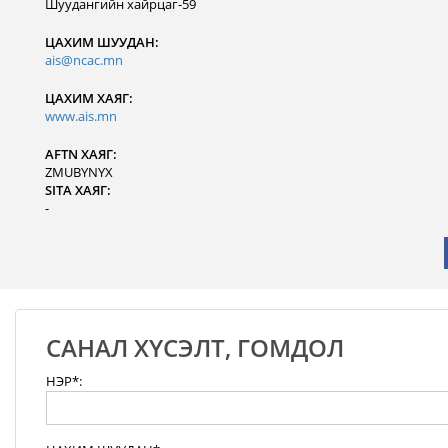
Шуудангийн хайрцаг-59
ЦАХИМ ШУУДАН:
ais@ncac.mn
ЦАХИМ ХАЯГ:
www.ais.mn
AFTN ХАЯГ:
ZMUBYNYX
SITA ХАЯГ:
-
САНАЛ ХҮСЭЛТ, ГОМДОЛ
НЭР*: