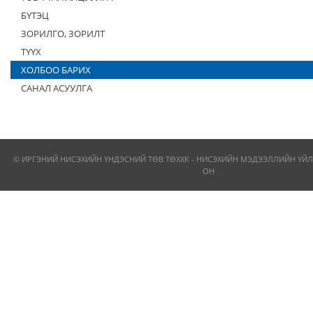
БҮТЭЦ
ЗОРИЛГО, ЗОРИЛТ
ТҮҮХ
ХОЛБОО БАРИХ
САНАЛ АСУУЛГА
© ИРГЭНИЙ НИСЭХИЙН ҮНДЭСНИЙ ТӨВ ТӨХХК - НИСЭХИЙН МЭДЭЭЛЛИЙН ҮЙЛ
ОН