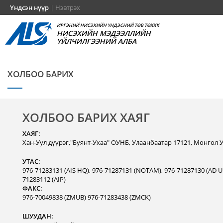
Үндсэн нүүр
|
Нэвтрэх
ИРГЭНИЙ НИСЭХИЙН ҮНДЭСНИЙ ТӨВ ТӨХХК
НИСЭХИЙН МЭДЭЭЛЛИЙН
ҮЙЛЧИЛГЭЭНИЙ АЛБА
ХОЛБОО БАРИХ
ХОЛБОО БАРИХ ХАЯГ
ХАЯГ:
Хан-Уул дүүрэг,"Буянт-Ухаа" ОУНБ, Улаанбаатар 17121, Монгол 
УТАС:
976-71283131 (AIS HQ), 976-71287131 (NOTAM), 976-71287130 (AD Un
71283112 (AIP)
ФАКС:
976-70049838 (ZMUB) 976-71283438 (ZMCK)
ШУУДАН: