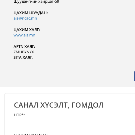
Шуудангийн хайрцаг-59
ЦАХИМ ШУУДАН:
ais@ncac.mn
ЦАХИМ ХАЯГ:
www.ais.mn
AFTN ХАЯГ:
ZMUBYNYX
SITA ХАЯГ:
-
САНАЛ ХҮСЭЛТ, ГОМДОЛ
НЭР*: