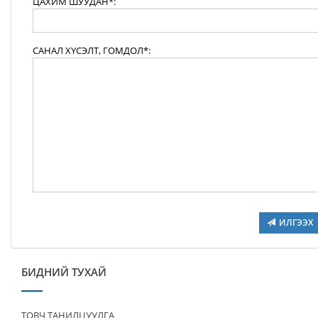
ЦАХИМ ШУУДАН*:
САНАЛ ХҮСЭЛТ, ГОМДОЛ*:
ИЛГЭЭХ
БИДНИЙ ТУХАЙ
ТОВЧ ТАНИЛЦУУЛГА