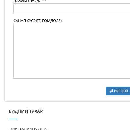
ЦАХИМ ШУУДАН*:
САНАЛ ХҮСЭЛТ, ГОМДОЛ*:
ИЛГЭЭХ
БИДНИЙ ТУХАЙ
ТОВЧ ТАНИЛЦУУЛГА