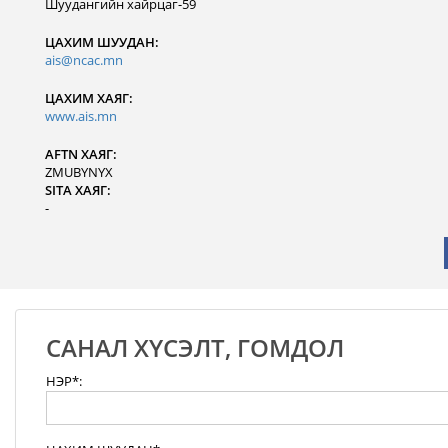
Шуудангийн хайрцаг-59
ЦАХИМ ШУУДАН:
ais@ncac.mn
ЦАХИМ ХАЯГ:
www.ais.mn
AFTN ХАЯГ:
ZMUBYNYX
SITA ХАЯГ:
-
САНАЛ ХҮСЭЛТ, ГОМДОЛ
НЭР*: