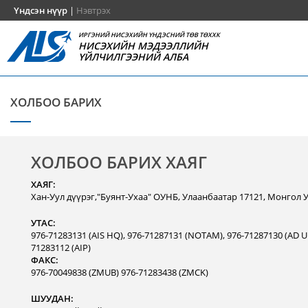
Үндсэн нүүр
|
Нэвтрэх
ИРГЭНИЙ НИСЭХИЙН ҮНДЭСНИЙ ТӨВ ТӨХХК
НИСЭХИЙН МЭДЭЭЛЛИЙН
ҮЙЛЧИЛГЭЭНИЙ АЛБА
ХОЛБОО БАРИХ
ХОЛБОО БАРИХ ХАЯГ
ХАЯГ:
Хан-Уул дүүрэг,"Буянт-Ухаа" ОУНБ, Улаанбаатар 17121, Монгол 
УТАС:
976-71283131 (AIS HQ), 976-71287131 (NOTAM), 976-71287130 (AD Un
71283112 (AIP)
ФАКС:
976-70049838 (ZMUB) 976-71283438 (ZMCK)
ШУУДАН: