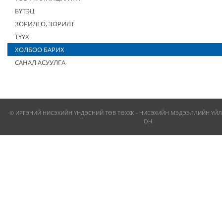
БҮТЭЦ
ЗОРИЛГО, ЗОРИЛТ
ТҮҮХ
ХОЛБОО БАРИХ
САНАЛ АСУУЛГА
© ИРГЭНИЙ НИСЭХИЙН ҮНДЭСНИЙ ТӨВ ТӨХХК - НИСЭХИЙН МЭДЭЭЛЛИЙН ҮЙЛ
ОН