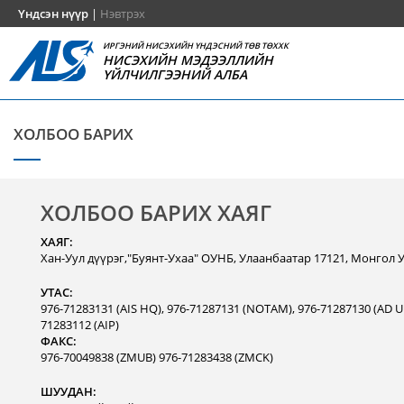
Үндсэн нүүр
|
Нэвтрэх
ИРГЭНИЙ НИСЭХИЙН ҮНДЭСНИЙ ТӨВ ТӨХХК
НИСЭХИЙН МЭДЭЭЛЛИЙН
ҮЙЛЧИЛГЭЭНИЙ АЛБА
ХОЛБОО БАРИХ
ХОЛБОО БАРИХ ХАЯГ
ХАЯГ:
Хан-Уул дүүрэг,"Буянт-Ухаа" ОУНБ, Улаанбаатар 17121, Монгол 
УТАС:
976-71283131 (AIS HQ), 976-71287131 (NOTAM), 976-71287130 (AD Un
71283112 (AIP)
ФАКС:
976-70049838 (ZMUB) 976-71283438 (ZMCK)
ШУУДАН: