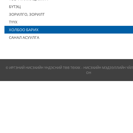
БҮТЭЦ
ЗОРИЛГО, ЗОРИЛТ
ТҮҮХ
ХОЛБОО БАРИХ
САНАЛ АСУУЛГА
© ИРГЭНИЙ НИСЭХИЙН ҮНДЭСНИЙ ТӨВ ТӨХХК - НИСЭХИЙН МЭДЭЭЛЛИЙН ҮЙЛ
ОН