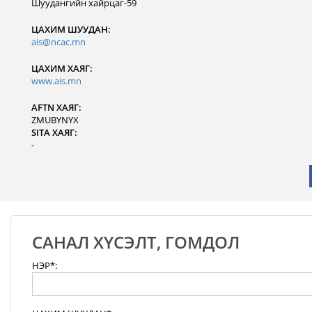
Шуудангийн хайрцаг-59
ЦАХИМ ШУУДАН:
ais@ncac.mn
ЦАХИМ ХАЯГ:
www.ais.mn
AFTN ХАЯГ:
ZMUBYNYX
SITA ХАЯГ:
-
САНАЛ ХҮСЭЛТ, ГОМДОЛ
НЭР*: