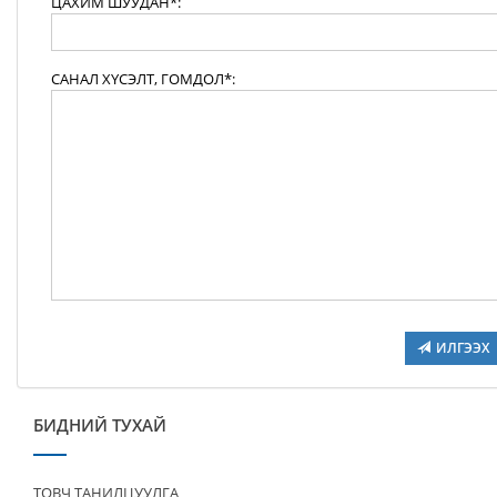
ЦАХИМ ШУУДАН*:
САНАЛ ХҮСЭЛТ, ГОМДОЛ*:
ИЛГЭЭХ
БИДНИЙ ТУХАЙ
ТОВЧ ТАНИЛЦУУЛГА