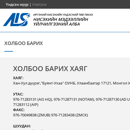
Үндсэн нүүр
|
Нэвтрэх
ИРГЭНИЙ НИСЭХИЙН ҮНДЭСНИЙ ТӨВ ТӨХХК
НИСЭХИЙН МЭДЭЭЛЛИЙН
ҮЙЛЧИЛГЭЭНИЙ АЛБА
ХОЛБОО БАРИХ
ХОЛБОО БАРИХ ХАЯГ
ХАЯГ:
Хан-Уул дүүрэг,"Буянт-Ухаа" ОУНБ, Улаанбаатар 17121, Монгол 
УТАС:
976-71283131 (AIS HQ), 976-71287131 (NOTAM), 976-71287130 (AD Un
71283112 (AIP)
ФАКС:
976-70049838 (ZMUB) 976-71283438 (ZMCK)
ШУУДАН: