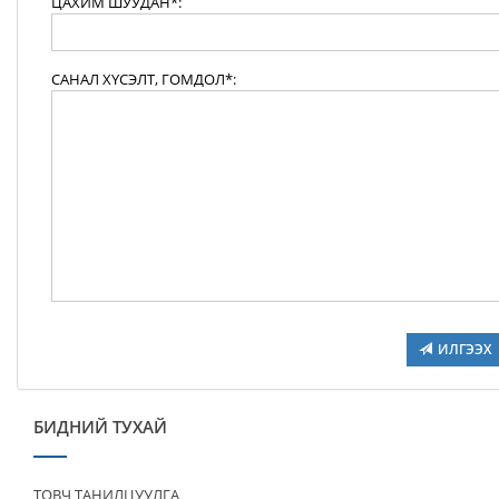
ЦАХИМ ШУУДАН*:
САНАЛ ХҮСЭЛТ, ГОМДОЛ*:
ИЛГЭЭХ
БИДНИЙ ТУХАЙ
ТОВЧ ТАНИЛЦУУЛГА