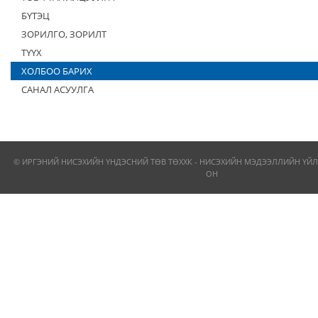
БҮТЭЦ
ЗОРИЛГО, ЗОРИЛТ
ТҮҮХ
ХОЛБОО БАРИХ
САНАЛ АСУУЛГА
© ИРГЭНИЙ НИСЭХИЙН ҮНДЭСНИЙ ТӨВ ТӨХХК - НИСЭХИЙН МЭДЭЭЛЛИЙН ҮЙЛ
ОН