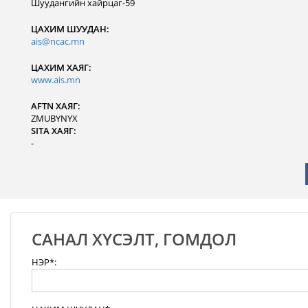
Шуудангийн хайрцаг-59
ЦАХИМ ШУУДАН:
ais@ncac.mn
ЦАХИМ ХАЯГ:
www.ais.mn
AFTN ХАЯГ:
ZMUBYNYX
SITA ХАЯГ:
-
САНАЛ ХҮСЭЛТ, ГОМДОЛ
НЭР*: