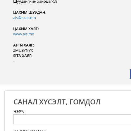
Шуудангийн хайрцаг-59
ЦАХИМ ШУУДАН:
ais@ncac.mn
ЦАХИМ ХАЯГ:
www.ais.mn
AFTN ХАЯГ:
ZMUBYNYX
SITA ХАЯГ:
-
САНАЛ ХҮСЭЛТ, ГОМДОЛ
НЭР*: