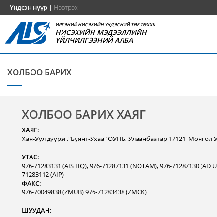
Үндсэн нүүр
|
Нэвтрэх
ИРГЭНИЙ НИСЭХИЙН ҮНДЭСНИЙ ТӨВ ТӨХХК
НИСЭХИЙН МЭДЭЭЛЛИЙН
ҮЙЛЧИЛГЭЭНИЙ АЛБА
ХОЛБОО БАРИХ
ХОЛБОО БАРИХ ХАЯГ
ХАЯГ:
Хан-Уул дүүрэг,"Буянт-Ухаа" ОУНБ, Улаанбаатар 17121, Монгол 
УТАС:
976-71283131 (AIS HQ), 976-71287131 (NOTAM), 976-71287130 (AD Un
71283112 (AIP)
ФАКС:
976-70049838 (ZMUB) 976-71283438 (ZMCK)
ШУУДАН: