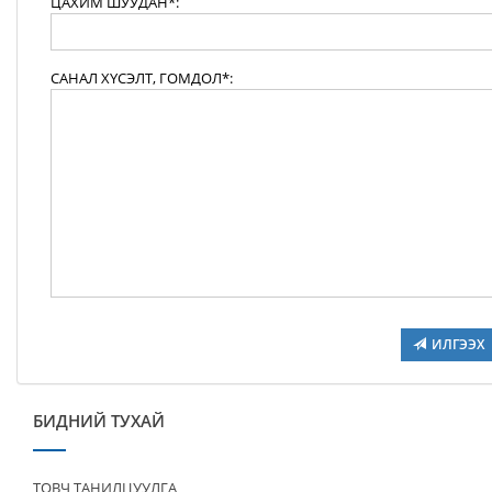
ЦАХИМ ШУУДАН*:
САНАЛ ХҮСЭЛТ, ГОМДОЛ*:
ИЛГЭЭХ
БИДНИЙ ТУХАЙ
ТОВЧ ТАНИЛЦУУЛГА