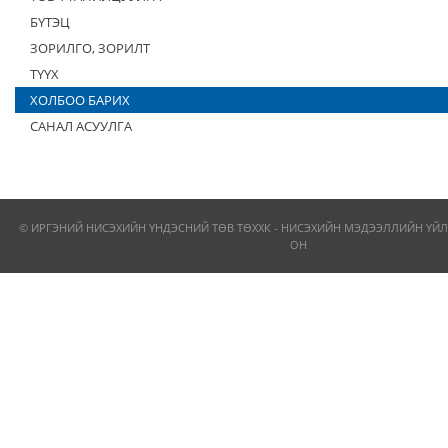
БҮТЭЦ
ЗОРИЛГО, ЗОРИЛТ
ТҮҮХ
ХОЛБОО БАРИХ
САНАЛ АСУУЛГА
© ИРГЭНИЙ НИСЭХИЙН ҮНДЭСНИЙ ТӨВ ТӨХХК - НИСЭХИЙН МЭДЭЭЛЛИЙН ҮЙЛ
ОН