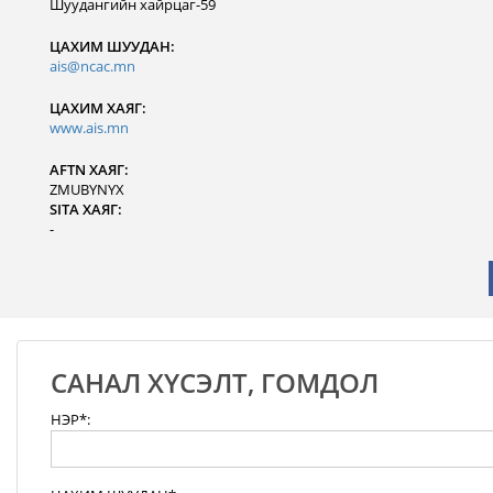
Шуудангийн хайрцаг-59
ЦАХИМ ШУУДАН:
ais@ncac.mn
ЦАХИМ ХАЯГ:
www.ais.mn
AFTN ХАЯГ:
ZMUBYNYX
SITA ХАЯГ:
-
САНАЛ ХҮСЭЛТ, ГОМДОЛ
НЭР*: