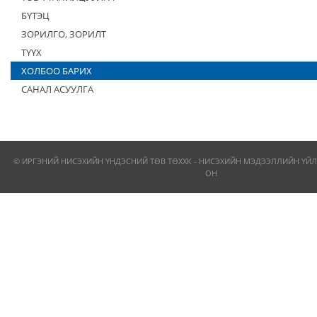
БҮТЭЦ
ЗОРИЛГО, ЗОРИЛТ
ТҮҮХ
ХОЛБОО БАРИХ
САНАЛ АСУУЛГА
© ИРГЭНИЙ НИСЭХИЙН ҮНДЭСНИЙ ТӨВ ТӨХХК - НИСЭХИЙН МЭДЭЭЛЛИЙН ҮЙЛ
ОН