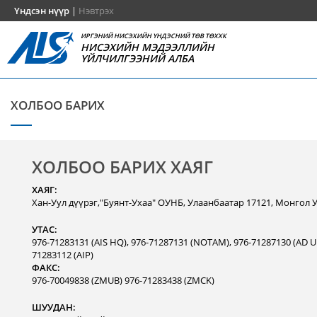
Үндсэн нүүр
|
Нэвтрэх
ИРГЭНИЙ НИСЭХИЙН ҮНДЭСНИЙ ТӨВ ТӨХХК
НИСЭХИЙН МЭДЭЭЛЛИЙН
ҮЙЛЧИЛГЭЭНИЙ АЛБА
ХОЛБОО БАРИХ
ХОЛБОО БАРИХ ХАЯГ
ХАЯГ:
Хан-Уул дүүрэг,"Буянт-Ухаа" ОУНБ, Улаанбаатар 17121, Монгол 
УТАС:
976-71283131 (AIS HQ), 976-71287131 (NOTAM), 976-71287130 (AD Un
71283112 (AIP)
ФАКС:
976-70049838 (ZMUB) 976-71283438 (ZMCK)
ШУУДАН: