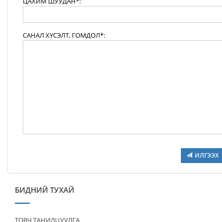
ЦАХИМ ШУУДАН*:
САНАЛ ХҮСЭЛТ, ГОМДОЛ*:
ИЛГЭЭХ
БИДНИЙ ТУХАЙ
ТОВЧ ТАНИЛЦУУЛГА