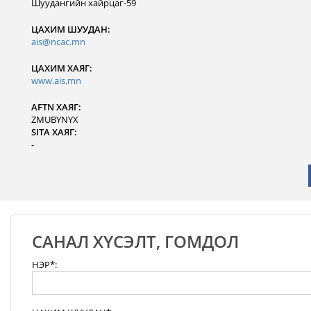
Шуудангийн хайрцаг-59
ЦАХИМ ШУУДАН:
ais@ncac.mn
ЦАХИМ ХАЯГ:
www.ais.mn
AFTN ХАЯГ:
ZMUBYNYX
SITA ХАЯГ:
-
САНАЛ ХҮСЭЛТ, ГОМДОЛ
НЭР*: