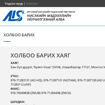
Үндсэн нүүр
|
Нэвтрэх
ИРГЭНИЙ НИСЭХИЙН ҮНДЭСНИЙ ТӨВ ТӨХХК
НИСЭХИЙН МЭДЭЭЛЛИЙН
ҮЙЛЧИЛГЭЭНИЙ АЛБА
ХОЛБОО БАРИХ
ХОЛБОО БАРИХ ХАЯГ
ХАЯГ:
Хан-Уул дүүрэг,"Буянт-Ухаа" ОУНБ, Улаанбаатар 17121, Монгол 
УТАС:
976-71283131 (AIS HQ), 976-71287131 (NOTAM), 976-71287130 (AD Un
71283112 (AIP)
ФАКС:
976-70049838 (ZMUB) 976-71283438 (ZMCK)
ШУУДАН: