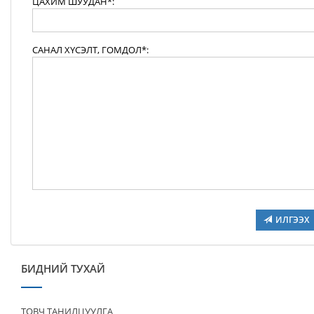
ЦАХИМ ШУУДАН*:
САНАЛ ХҮСЭЛТ, ГОМДОЛ*:
ИЛГЭЭХ
БИДНИЙ ТУХАЙ
ТОВЧ ТАНИЛЦУУЛГА