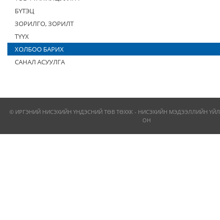
БҮТЭЦ
ЗОРИЛГО, ЗОРИЛТ
ТҮҮХ
ХОЛБОО БАРИХ
САНАЛ АСУУЛГА
© ИРГЭНИЙ НИСЭХИЙН ҮНДЭСНИЙ ТӨВ ТӨХХК - НИСЭХИЙН МЭДЭЭЛЛИЙН ҮЙЛ
ОН