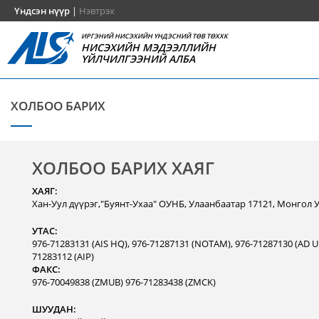
Үндсэн нүүр
|
Нэвтрэх
ИРГЭНИЙ НИСЭХИЙН ҮНДЭСНИЙ ТӨВ ТӨХХК
НИСЭХИЙН МЭДЭЭЛЛИЙН
ҮЙЛЧИЛГЭЭНИЙ АЛБА
ХОЛБОО БАРИХ
ХОЛБОО БАРИХ ХАЯГ
ХАЯГ:
Хан-Уул дүүрэг,"Буянт-Ухаа" ОУНБ, Улаанбаатар 17121, Монгол 
УТАС:
976-71283131 (AIS HQ), 976-71287131 (NOTAM), 976-71287130 (AD Un
71283112 (AIP)
ФАКС:
976-70049838 (ZMUB) 976-71283438 (ZMCK)
ШУУДАН: