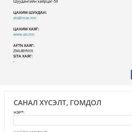
Шуудангийн хайрцаг-59
ЦАХИМ ШУУДАН:
ais@ncac.mn
ЦАХИМ ХАЯГ:
www.ais.mn
AFTN ХАЯГ:
ZMUBYNYX
SITA ХАЯГ:
-
САНАЛ ХҮСЭЛТ, ГОМДОЛ
НЭР*: