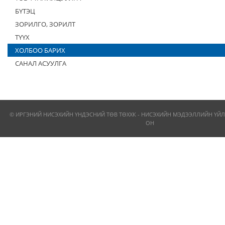
БҮТЭЦ
ЗОРИЛГО, ЗОРИЛТ
ТҮҮХ
ХОЛБОО БАРИХ
САНАЛ АСУУЛГА
© ИРГЭНИЙ НИСЭХИЙН ҮНДЭСНИЙ ТӨВ ТӨХХК - НИСЭХИЙН МЭДЭЭЛЛИЙН ҮЙЛ
ОН