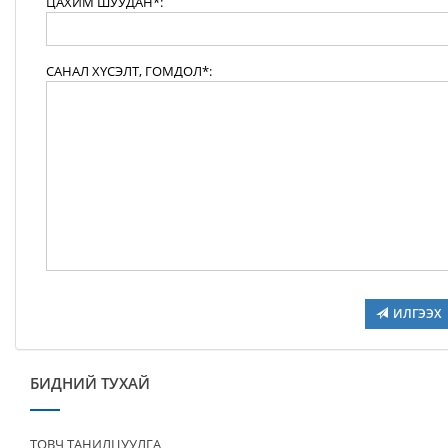
ЦАХИМ ШУУДАН*:
САНАЛ ХҮСЭЛТ, ГОМДОЛ*:
ИЛГЭЭХ
БИДНИЙ ТУХАЙ
ТОВЧ ТАНИЛЦУУЛГА