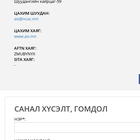
Шуудангийн хайрцаг-59
ЦАХИМ ШУУДАН:
ais@ncac.mn
ЦАХИМ ХАЯГ:
www.ais.mn
AFTN ХАЯГ:
ZMUBYNYX
SITA ХАЯГ:
-
САНАЛ ХҮСЭЛТ, ГОМДОЛ
НЭР*: