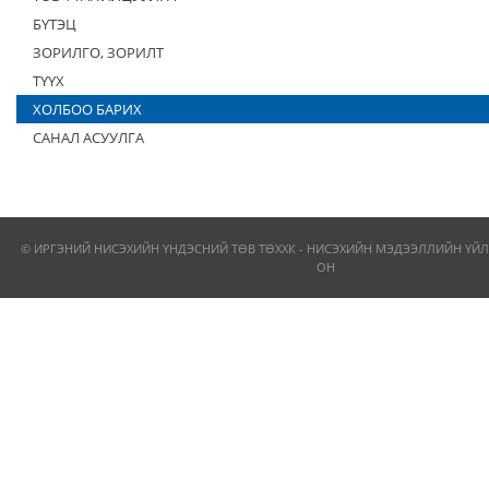
БҮТЭЦ
ЗОРИЛГО, ЗОРИЛТ
ТҮҮХ
ХОЛБОО БАРИХ
САНАЛ АСУУЛГА
© ИРГЭНИЙ НИСЭХИЙН ҮНДЭСНИЙ ТӨВ ТӨХХК - НИСЭХИЙН МЭДЭЭЛЛИЙН ҮЙЛ
ОН