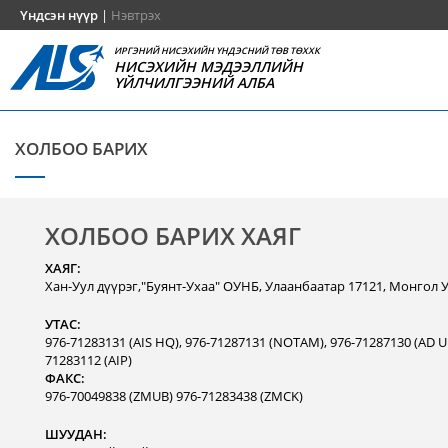
Үндсэн нүүр
|
Нэвтрэх
ИРГЭНИЙ НИСЭХИЙН ҮНДЭСНИЙ ТӨВ ТӨХХК
НИСЭХИЙН МЭДЭЭЛЛИЙН
ҮЙЛЧИЛГЭЭНИЙ АЛБА
ХОЛБОО БАРИХ
ХОЛБОО БАРИХ ХАЯГ
ХАЯГ:
Хан-Уул дүүрэг,"Буянт-Ухаа" ОУНБ, Улаанбаатар 17121, Монгол 
УТАС:
976-71283131 (AIS HQ), 976-71287131 (NOTAM), 976-71287130 (AD Un
71283112 (AIP)
ФАКС:
976-70049838 (ZMUB) 976-71283438 (ZMCK)
ШУУДАН: