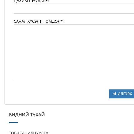
ЦАХИМ ШУУДАН*:
САНАЛ ХҮСЭЛТ, ГОМДОЛ*:
ИЛГЭЭХ
БИДНИЙ ТУХАЙ
ТОВЧ ТАНИЛЦУУЛГА