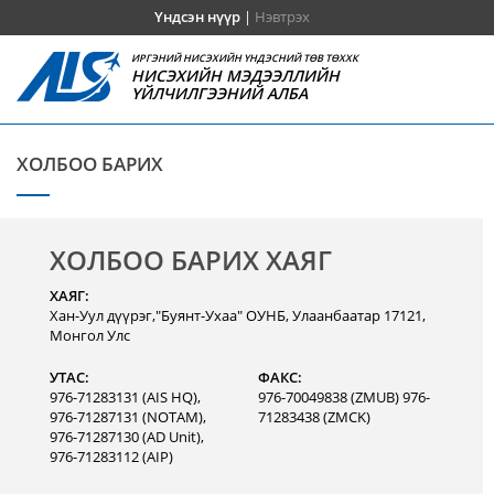
Үндсэн нүүр
|
Нэвтрэх
ИРГЭНИЙ НИСЭХИЙН ҮНДЭСНИЙ ТӨВ ТӨХХК
НИСЭХИЙН МЭДЭЭЛЛИЙН
ҮЙЛЧИЛГЭЭНИЙ АЛБА
ХОЛБОО БАРИХ
ХОЛБОО БАРИХ ХАЯГ
ХАЯГ:
Хан-Уул дүүрэг,"Буянт-Ухаа" ОУНБ, Улаанбаатар 17121,
Монгол Улс
УТАС:
ФАКС:
976-71283131 (AIS HQ),
976-70049838 (ZMUB) 976-
976-71287131 (NOTAM),
71283438 (ZMCK)
976-71287130 (AD Unit),
976-71283112 (AIP)