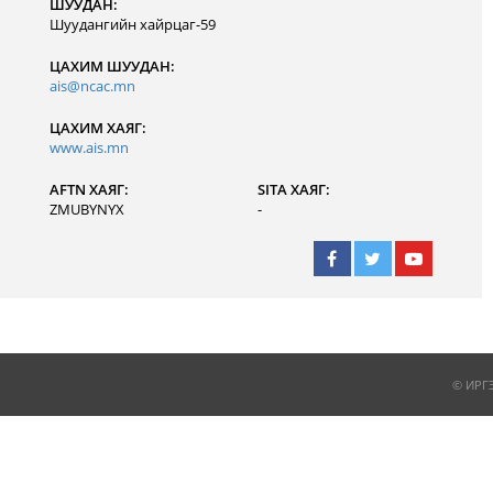
ШУУДАН:
Шуудангийн хайрцаг-59
ЦАХИМ ШУУДАН:
ais@ncac.mn
ЦАХИМ ХАЯГ:
www.ais.mn
AFTN ХАЯГ:
SITA ХАЯГ:
ZMUBYNYX
-
© ИРГ