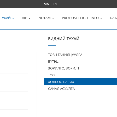
MN
|
EN
 ТУХАЙ
AIP
NOTAM
PRE/POST FLIGHT INFO
DAT
БИДНИЙ ТУХАЙ
ТОВЧ ТАНИЛЦУУЛГА
БҮТЭЦ
ЗОРИЛГО, ЗОРИЛТ
ТҮҮХ
ХОЛБОО БАРИХ
САНАЛ АСУУЛГА