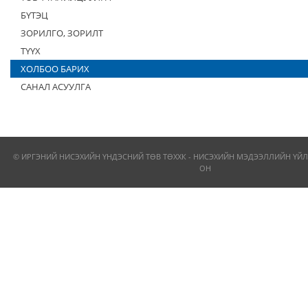
БҮТЭЦ
ЗОРИЛГО, ЗОРИЛТ
ТҮҮХ
ХОЛБОО БАРИХ
САНАЛ АСУУЛГА
© ИРГЭНИЙ НИСЭХИЙН ҮНДЭСНИЙ ТӨВ ТӨХХК - НИСЭХИЙН МЭДЭЭЛЛИЙН ҮЙЛ
ОН