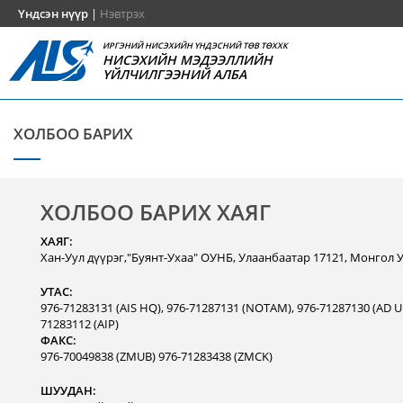
Үндсэн нүүр
|
Нэвтрэх
ИРГЭНИЙ НИСЭХИЙН ҮНДЭСНИЙ ТӨВ ТӨХХК
НИСЭХИЙН МЭДЭЭЛЛИЙН
ҮЙЛЧИЛГЭЭНИЙ АЛБА
ХОЛБОО БАРИХ
ХОЛБОО БАРИХ ХАЯГ
ХАЯГ:
Хан-Уул дүүрэг,"Буянт-Ухаа" ОУНБ, Улаанбаатар 17121, Монгол 
УТАС:
976-71283131 (AIS HQ), 976-71287131 (NOTAM), 976-71287130 (AD Un
71283112 (AIP)
ФАКС:
976-70049838 (ZMUB) 976-71283438 (ZMCK)
ШУУДАН: