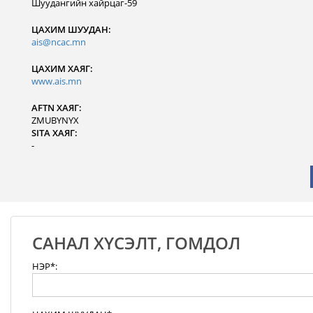
Шуудангийн хайрцаг-59
ЦАХИМ ШУУДАН:
ais@ncac.mn
ЦАХИМ ХАЯГ:
www.ais.mn
AFTN ХАЯГ:
ZMUBYNYX
SITA ХАЯГ:
-
САНАЛ ХҮСЭЛТ, ГОМДОЛ
НЭР*: