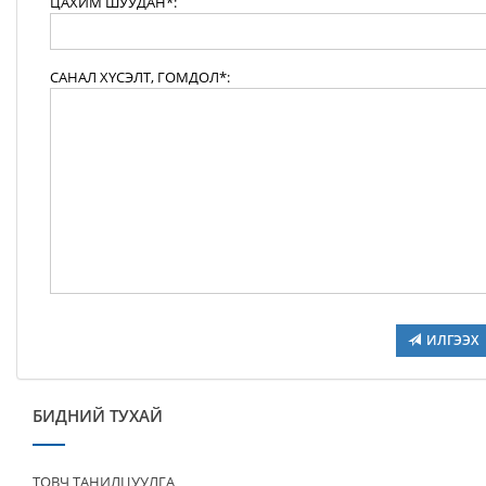
ЦАХИМ ШУУДАН*:
САНАЛ ХҮСЭЛТ, ГОМДОЛ*:
ИЛГЭЭХ
БИДНИЙ ТУХАЙ
ТОВЧ ТАНИЛЦУУЛГА