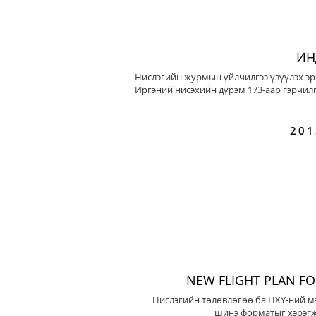
ИН
Нислэгийн журмын үйлчилгээ үзүүлэх эр
Иргэний нисэхийн дүрэм 173-аар гэрчилг
201
NEW FLIGHT PLAN F
Нислэгийн төлөвлөгөө ба НХҮ-ний м
шинэ форматыг хэрэгж