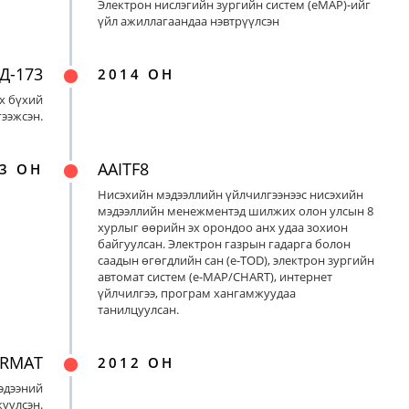
Электрон нислэгийн зургийн систем (eMAP)-ийг
үйл ажиллагаандаа нэвтрүүлсэн
Д-173
2014 ОН
х бүхий
ээжсэн.
AAITF8
3 ОН
Нисэхийн мэдээллийн үйлчилгээнээс нисэхийн
мэдээллийн менежментэд шилжих олон улсын 8
хурлыг өөрийн эх орондоо анх удаа зохион
байгуулсан. Электрон газрын гадарга болон
саадын өгөгдлийн сан (e-TOD), электрон зургийн
автомат систем (e-MAP/CHART), интернет
үйлчилгээ, програм хангамжуудаа
танилцуулсан.
ORMAT
2012 ОН
эдээний
үүлсэн.