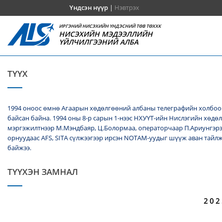
Үндсэн нүүр
|
Нэвтрэх
ИРГЭНИЙ НИСЭХИЙН ҮНДЭСНИЙ ТӨВ ТӨХХК
НИСЭХИЙН МЭДЭЭЛЛИЙН
ҮЙЛЧИЛГЭЭНИЙ АЛБА
ТҮҮХ
1994 оноос өмнө Агаарын хөдөлгөөний албаны телеграфийн холбооч
байсан байна. 1994 оны 8-р сарын 1-нээс НХУҮТ-ийн Нислэгийн хөдө
мэргэжилтнээр М.Мэндбаяр, Ц.Болормаа, операторчаар П.Ариунгэрэ
орнуудаас AFS, SITA сүлжээгээр ирсэн NОТАМ-уудыг шүүж аван тайл
байжээ.
ТҮҮХЭН ЗАМНАЛ
202