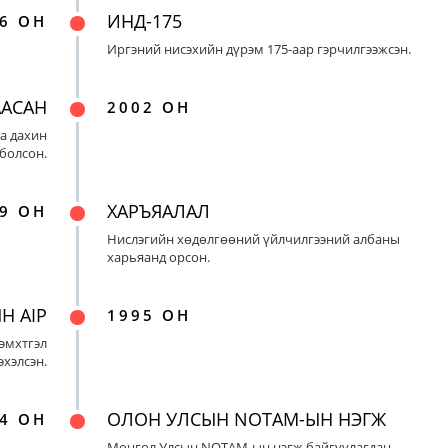
ИНД-175
6 ОН
Иргэний нисэхийн дүрэм 175-аар гэрчилгээжсэн.
ААСАН
2002 ОН
а дахин
 болсон.
ХАРЪЯАЛАЛ
9 ОН
Нислэгийн хөдөлгөөний үйлчилгээний албаны
харьяанд орсон.
Н AIP
1995 ОН
эмхтгэл
эхэлсэн.
ОЛОН УЛСЫН NOTAM-ЫН НЭГЖ
4 ОН
Монгол Улсын NOTAM-ын нэгж байгуулагдан,