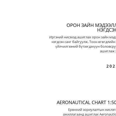
ОРОН ЗАЙН МЭДЭЭЛ
НЭГДСЭ
Иргэний нисэхэд ашиглах орон зайн мэд
нэгдсэн санг байгуулж, Тоон өгөгдлийн
үйлчилгээний бүтээгдэхүүн боловсру
ашиглаж э
202
AERONAUTICAL CHART 1:50
Ерөнхий зориулалтын нислэг
ажиллагаанд ашиглах Aeronautic