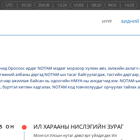
UTC
|
05:20
ZMUB
|
13:20
UUEE
|
08:20
RKSI
|
14:20
НҮҮР
БИДНИЙ
ид Оросоос ирдэг NОТАМ мэдээг морзоор хүлээн авч, ээлжийн ахлагч 
лгөөний албаны дэргэд NОТАМ-ын тасаг байгуулагдаж, тасгийн даргаар 
л нар ажиллаж байсан нь одоогийн НМҮА-ны анхдагчид юм. NOTAM-ын 
ж, бүртгэл хөтлөн хадгалах, NОТАМ код товчлолуудыг орчуулах тайлах
ИЛ ХАРААНЫ НИСЛЭГИЙН ЗУРАГ
5 ОН
Монгол Улсын нутаг дэвсгэрт үйлдэгдэх Ил