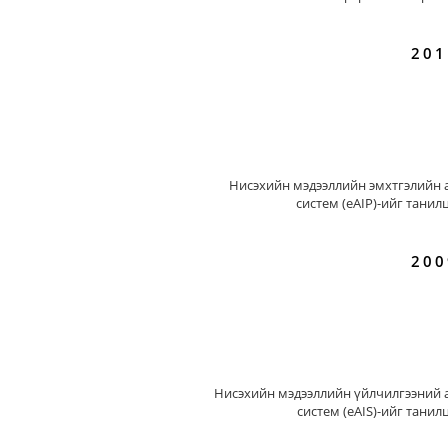
201
Нисэхийн мэдээллийн эмхтгэлийн 
систем (eAIP)-ийг танил
200
Нисэхийн мэдээллийн үйлчилгээний 
систем (eAIS)-ийг танил