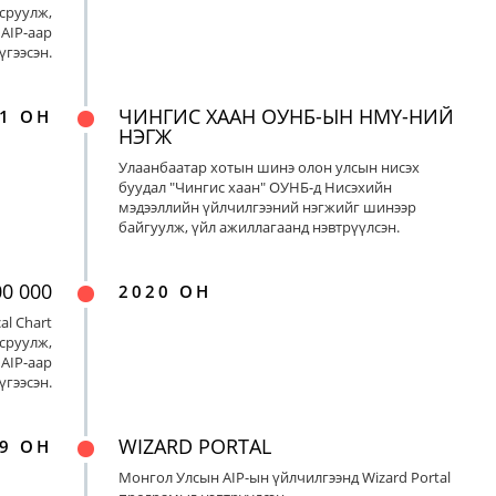
сруулж,
AIP-аар
үгээсэн.
ЧИНГИС ХААН ОУНБ-ЫН НМҮ-НИЙ
1 ОН
НЭГЖ
Улаанбаатар хотын шинэ олон улсын нисэх
буудал "Чингис хаан" ОУНБ-д Нисэхийн
мэдээллийн үйлчилгээний нэгжийг шинээр
байгуулж, үйл ажиллагаанд нэвтрүүлсэн.
00 000
2020 ОН
al Chart
сруулж,
AIP-аар
үгээсэн.
WIZARD PORTAL
9 ОН
Монгол Улсын AIP-ын үйлчилгээнд Wizard Portal