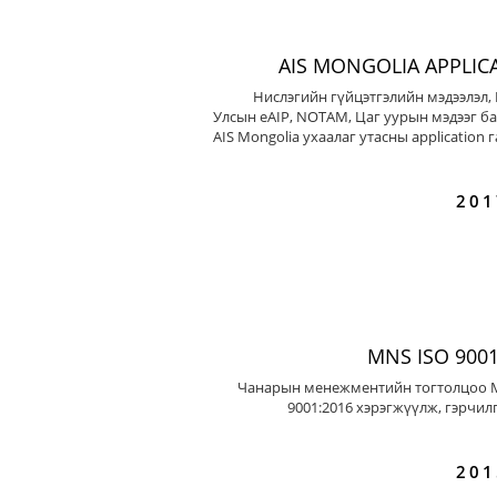
AIS MONGOLIA APPLIC
Нислэгийн гүйцэтгэлийн мэдээлэл,
Улсын eAIP, NOTAM, Цаг уурын мэдээг ба
AIS Mongolia ухаалаг утасны application 
201
MNS ISO 9001
Чанарын менежментийн тогтолцоо 
9001:2016 хэрэгжүүлж, гэрчил
201