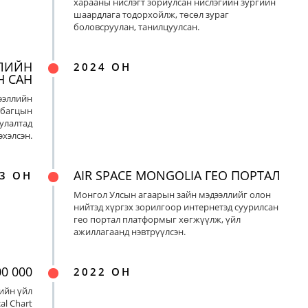
харааны нислэгт зориулсан нислэгийн зургийн
шаардлага тодорхойлж, төсөл зураг
боловсруулан, танилцуулсан.
ЛИЙН
2024 ОН
Н САН
ээллийн
 багцын
улалтад
хэлсэн.
AIR SPACE MONGOLIA ГЕО ПОРТАЛ
3 ОН
Монгол Улсын агаарын зайн мэдээллийг олон
нийтэд хүргэх зорилгоор интернетэд суурилсан
гео портал платформыг хөгжүүлж, үйл
ажиллагаанд нэвтрүүлсэн.
0 000
2022 ОН
ийн үйл
al Chart