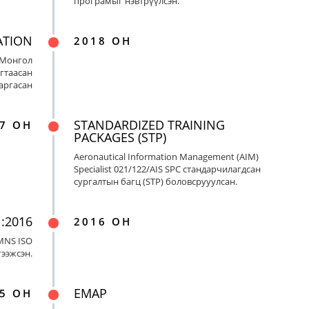
програмыг нэвтрүүлсэн.
ATION
2018 ОН
 Монгол
гтаасан
гаргасан
STANDARDIZED TRAINING
7 ОН
PACKAGES (STP)
Aeronautical Information Management (AIM)
Specialist 021/122/AIS SPC стандарчилагдсан
сургалтын багц (STP) боловсрууулсан.
:2016
2016 ОН
MNS ISO
гээжсэн.
EMAP
5 ОН