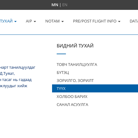
MN
|
EN
 ТУХАЙ
AIP
NOTAM
PRE/POST FLIGHT INFO
DAT
БИДНИЙ ТУХАЙ
ТОВЧ ТАНИЛЦУУЛГА
нарт танилцуулдаг
БҮТЭЦ
Д.Туяат,
тасаг нь гадаад
ЗОРИЛГО, ЗОРИЛТ
 ажлуудыг хийж
ТҮҮХ
ХОЛБОО БАРИХ
САНАЛ АСУУЛГА