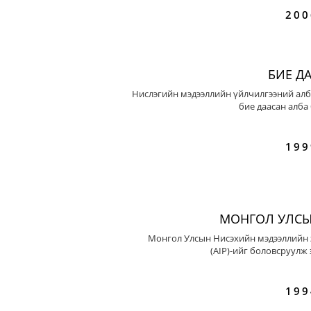
200
БИЕ Д
Нислэгийн мэдээллийн үйлчилгээний алб
бие даасан алба
199
МОНГОЛ УЛСЫ
Монгол Улсын Нисэхийн мэдээллийн 
(AIP)-ийг боловсруулж 
199