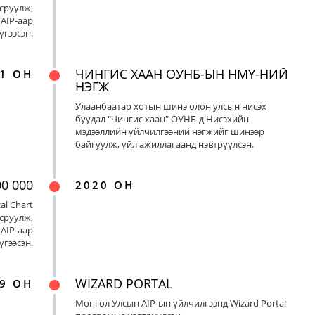
сруулж,
AIP-аар
үгээсэн.
ЧИНГИС ХААН ОУНБ-ЫН НМҮ-НИЙ
1 ОН
НЭГЖ
Улаанбаатар хотын шинэ олон улсын нисэх
буудал "Чингис хаан" ОУНБ-д Нисэхийн
мэдээллийн үйлчилгээний нэгжийг шинээр
байгуулж, үйл ажиллагаанд нэвтрүүлсэн.
00 000
2020 ОН
al Chart
сруулж,
AIP-аар
үгээсэн.
WIZARD PORTAL
9 ОН
Монгол Улсын AIP-ын үйлчилгээнд Wizard Portal