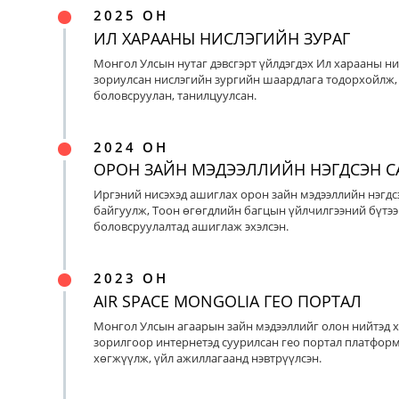
2025 ОН
ИЛ ХАРААНЫ НИСЛЭГИЙН ЗУРАГ
Монгол Улсын нутаг дэвсгэрт үйлдэгдэх Ил харааны ни
зориулсан нислэгийн зургийн шаардлага тодорхойлж, 
боловсруулан, танилцуулсан.
2024 ОН
ОРОН ЗАЙН МЭДЭЭЛЛИЙН НЭГДСЭН С
Иргэний нисэхэд ашиглах орон зайн мэдээллийн нэгдс
байгуулж, Тоон өгөгдлийн багцын үйлчилгээний бүтээ
боловсруулалтад ашиглаж эхэлсэн.
2023 ОН
AIR SPACE MONGOLIA ГЕО ПОРТАЛ
Монгол Улсын агаарын зайн мэдээллийг олон нийтэд х
зорилгоор интернетэд суурилсан гео портал платфор
хөгжүүлж, үйл ажиллагаанд нэвтрүүлсэн.