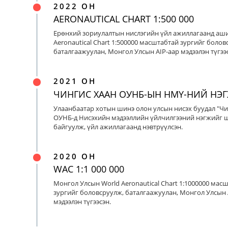
2022 ОН
AERONAUTICAL CHART 1:500 000
Ерөнхий зориулалтын нислэгийн үйл ажиллагаанд аш
Aeronautical Chart 1:500000 масштабтай зургийг болов
баталгаажуулан, Монгол Улсын AIP-аар мэдээлэн түгээс
2021 ОН
ЧИНГИС ХААН ОУНБ-ЫН НМҮ-НИЙ НЭ
Улаанбаатар хотын шинэ олон улсын нисэх буудал "Чи
ОУНБ-д Нисэхийн мэдээллийн үйлчилгээний нэгжийг 
байгуулж, үйл ажиллагаанд нэвтрүүлсэн.
2020 ОН
WAC 1:1 000 000
Монгол Улсын World Aeronautical Chart 1:1000000 мас
зургийг боловсруулж, баталгаажуулан, Монгол Улсын 
мэдээлэн түгээсэн.