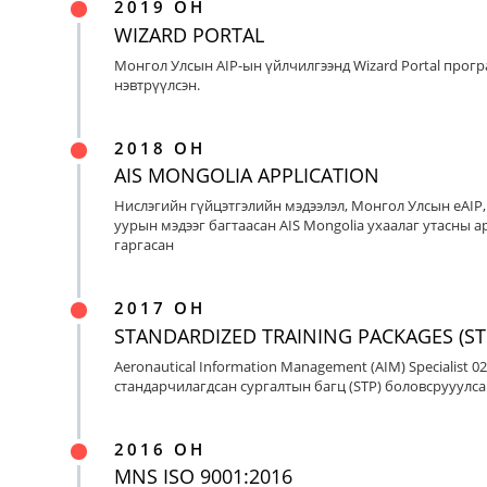
2019 ОН
WIZARD PORTAL
Монгол Улсын AIP-ын үйлчилгээнд Wizard Portal прог
нэвтрүүлсэн.
2018 ОН
AIS MONGOLIA APPLICATION
Нислэгийн гүйцэтгэлийн мэдээлэл, Монгол Улсын eAIP
уурын мэдээг багтаасан AIS Mongolia ухаалаг утасны ap
гаргасан
2017 ОН
STANDARDIZED TRAINING PACKAGES (ST
Aeronautical Information Management (AIM) Specialist 0
стандарчилагдсан сургалтын багц (STP) боловсрууулса
2016 ОН
MNS ISO 9001:2016