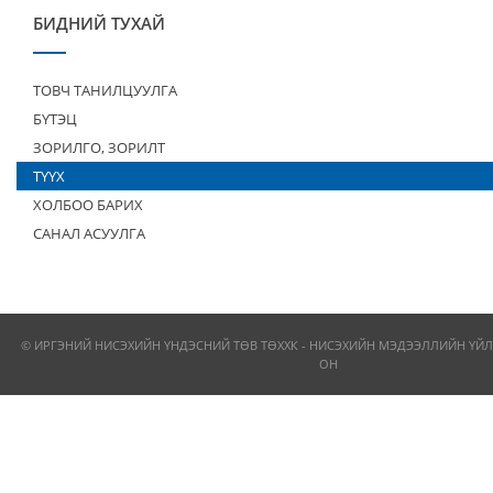
БИДНИЙ ТУХАЙ
ТОВЧ ТАНИЛЦУУЛГА
БҮТЭЦ
ЗОРИЛГО, ЗОРИЛТ
ТҮҮХ
ХОЛБОО БАРИХ
САНАЛ АСУУЛГА
© ИРГЭНИЙ НИСЭХИЙН ҮНДЭСНИЙ ТӨВ ТӨХХК - НИСЭХИЙН МЭДЭЭЛЛИЙН ҮЙЛ
ОН