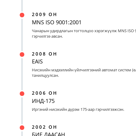
2009 ОН
MNS ISO 9001:2001
Чанарын удирдлагын тогтолцоо хэрэгжүүлж MNS ISO 9
гэрчилгээ авсан.
2008 ОН
EAIS
Нисэхийн мэдээллийн үйлчилгээний автомат систем (eA
танилцуулсан.
2006 ОН
ИНД-175
Иргэний нисэхийн дүрэм 175-аар гэрчилгээжсэн.
2002 ОН
БИЕ ДААСАН