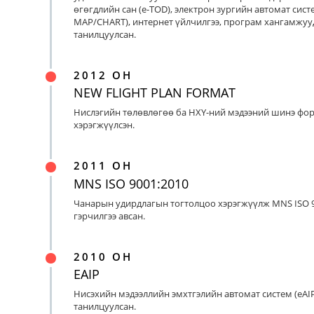
өгөгдлийн сан (e-TOD), электрон зургийн автомат систе
MAP/CHART), интернет үйлчилгээ, програм хангамжуу
танилцуулсан.
2012 ОН
NEW FLIGHT PLAN FORMAT
Нислэгийн төлөвлөгөө ба НХҮ-ний мэдээний шинэ фо
хэрэгжүүлсэн.
2011 ОН
MNS ISO 9001:2010
Чанарын удирдлагын тогтолцоо хэрэгжүүлж MNS ISO 9
гэрчилгээ авсан.
2010 ОН
EAIP
Нисэхийн мэдээллийн эмхтгэлийн автомат систем (eAIP
танилцуулсан.