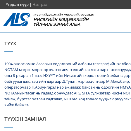
Үндсэн нүүр
|
Нэвтрэх
ИРГЭНИЙ НИСЭХИЙН ҮНДЭСНИЙ ТӨВ ТӨХХК
НИСЭХИЙН МЭДЭЭЛЛИЙН
ҮЙЛЧИЛГЭЭНИЙ АЛБА
ТҮҮХ
1994 оноос өмнө Агаарын хөдөлгөөний албаны телеграфийн холбоо
NОТАМ мэдээг морзоор хүлээн авч, ээлжийн ахлагч нарт танилцуулда
оны 8-р сарын 1-нээс НХУҮТ-ийн Нислэгийн хөдөлгөөний албаны дэ
байгуулагдаж, тасгийн даргаар Д.Туяат, мэргэжилтнээр М.Мэндбаяр,
операторчаар П.Ариунгэрэл нар ажиллаж байсан нь одоогийн НМҮА
NOTAM-ын тасаг нь гадаад орнуудаас AFS, SITA сүлжээгээр ирсэн N
тайлж, бүртгэл хөтлөн хадгалах, NОТАМ код товчлолуудыг орчуулах
хийж байжээ.
ТҮҮХЭН ЗАМНАЛ