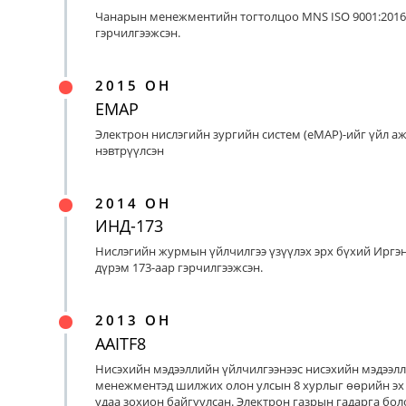
Чанарын менежментийн тогтолцоо MNS ISO 9001:2016
гэрчилгээжсэн.
2015 ОН
EMAP
Электрон нислэгийн зургийн систем (eMAP)-ийг үйл а
нэвтрүүлсэн
2014 ОН
ИНД-173
Нислэгийн журмын үйлчилгээ үзүүлэх эрх бүхий Иргэ
дүрэм 173-аар гэрчилгээжсэн.
2013 ОН
AAITF8
Нисэхийн мэдээллийн үйлчилгээнээс нисэхийн мэдээл
менежментэд шилжих олон улсын 8 хурлыг өөрийн эх
удаа зохион байгуулсан. Электрон газрын гадарга бо