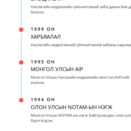
Нислэгийн мэдээллийн үйлчилгээний алба дахин бие д
болсон.
1999 ОН
ХАРЪЯАЛАЛ
Нислэгийн хөдөлгөөний үйлчилгээний албаны харьяан
1995 ОН
МОНГОЛ УЛСЫН AIP
Монгол Улсын Нисэхийн мэдээллийн эмхтгэл (AIP)-ийг
эхэлсэн.
1994 ОН
ОЛОН УЛСЫН NOTAM-ЫН НЭГЖ
Монгол Улсын NOTAM-ын нэгж байгуулагдан, олон ул
бүртгэгдсэн.