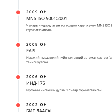
2009 ОН
MNS ISO 9001:2001
Чанарын удирдлагын тогтолцоо хэрэгжүүлж MNS ISO 9
гэрчилгээ авсан.
2008 ОН
EAIS
Нисэхийн мэдээллийн үйлчилгээний автомат систем (eA
танилцуулсан.
2006 ОН
ИНД-175
Иргэний нисэхийн дүрэм 175-аар гэрчилгээжсэн.
2002 ОН
БИЕ ДААСАН