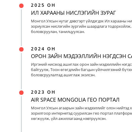
2025 ОН
ИЛ ХАРААНЫ НИСЛЭГИЙН ЗУРАГ
Монгол Улсын нутаг дэвсгэрт үйлдэгдэх Ил харааны ни
зориулсан нислэгийн зургийн шаардлага тодорхойлж, 
боловсруулан, танилцуулсан.
2024 ОН
ОРОН ЗАЙН МЭДЭЭЛЛИЙН НЭГДСЭН С
Иргэний нисэхэд ашиглах орон зайн мэдээллийн нэгдс
байгуулж, Тоон өгөгдлийн багцын үйлчилгээний бүтээ
боловсруулалтад ашиглаж эхэлсэн.
2023 ОН
AIR SPACE MONGOLIA ГЕО ПОРТАЛ
Монгол Улсын агаарын зайн мэдээллийг олон нийтэд х
зорилгоор интернетэд суурилсан гео портал платфор
хөгжүүлж, үйл ажиллагаанд нэвтрүүлсэн.