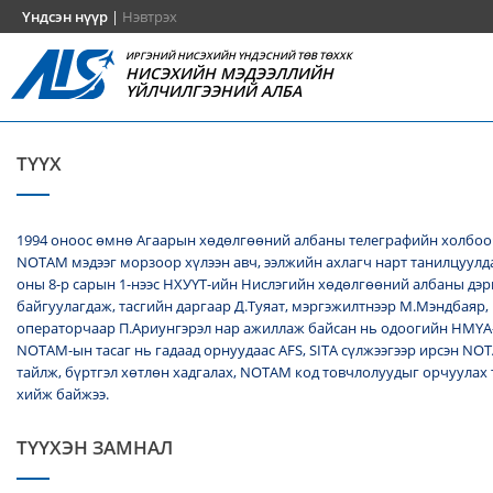
Үндсэн нүүр
|
Нэвтрэх
ИРГЭНИЙ НИСЭХИЙН ҮНДЭСНИЙ ТӨВ ТӨХХК
НИСЭХИЙН МЭДЭЭЛЛИЙН
ҮЙЛЧИЛГЭЭНИЙ АЛБА
ТҮҮХ
1994 оноос өмнө Агаарын хөдөлгөөний албаны телеграфийн холбоо
NОТАМ мэдээг морзоор хүлээн авч, ээлжийн ахлагч нарт танилцуулда
оны 8-р сарын 1-нээс НХУҮТ-ийн Нислэгийн хөдөлгөөний албаны дэ
байгуулагдаж, тасгийн даргаар Д.Туяат, мэргэжилтнээр М.Мэндбаяр,
операторчаар П.Ариунгэрэл нар ажиллаж байсан нь одоогийн НМҮА
NOTAM-ын тасаг нь гадаад орнуудаас AFS, SITA сүлжээгээр ирсэн N
тайлж, бүртгэл хөтлөн хадгалах, NОТАМ код товчлолуудыг орчуулах
хийж байжээ.
ТҮҮХЭН ЗАМНАЛ