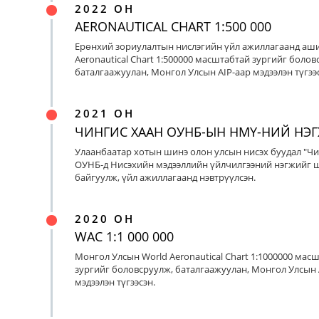
2022 ОН
AERONAUTICAL CHART 1:500 000
Ерөнхий зориулалтын нислэгийн үйл ажиллагаанд аш
Aeronautical Chart 1:500000 масштабтай зургийг болов
баталгаажуулан, Монгол Улсын AIP-аар мэдээлэн түгээс
2021 ОН
ЧИНГИС ХААН ОУНБ-ЫН НМҮ-НИЙ НЭ
Улаанбаатар хотын шинэ олон улсын нисэх буудал "Чи
ОУНБ-д Нисэхийн мэдээллийн үйлчилгээний нэгжийг 
байгуулж, үйл ажиллагаанд нэвтрүүлсэн.
2020 ОН
WAC 1:1 000 000
Монгол Улсын World Aeronautical Chart 1:1000000 мас
зургийг боловсруулж, баталгаажуулан, Монгол Улсын 
мэдээлэн түгээсэн.