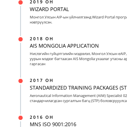
2019 ОН
WIZARD PORTAL
Монгол Улсын AIP-ын үйлчилгээнд Wizard Portal прог
нэвтрүүлсэн.
2018 ОН
AIS MONGOLIA APPLICATION
Нислэгийн гүйцэтгэлийн мэдээлэл, Монгол Улсын eAIP
уурын мэдээг багтаасан AIS Mongolia ухаалаг утасны ap
гаргасан
2017 ОН
STANDARDIZED TRAINING PACKAGES (ST
Aeronautical Information Management (AIM) Specialist 0
стандарчилагдсан сургалтын багц (STP) боловсрууулса
2016 ОН
MNS ISO 9001:2016