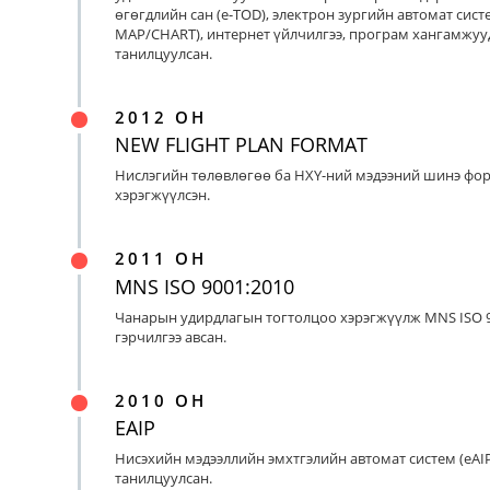
өгөгдлийн сан (e-TOD), электрон зургийн автомат систе
MAP/CHART), интернет үйлчилгээ, програм хангамжуу
танилцуулсан.
2012 ОН
NEW FLIGHT PLAN FORMAT
Нислэгийн төлөвлөгөө ба НХҮ-ний мэдээний шинэ фо
хэрэгжүүлсэн.
2011 ОН
MNS ISO 9001:2010
Чанарын удирдлагын тогтолцоо хэрэгжүүлж MNS ISO 9
гэрчилгээ авсан.
2010 ОН
EAIP
Нисэхийн мэдээллийн эмхтгэлийн автомат систем (eAIP
танилцуулсан.