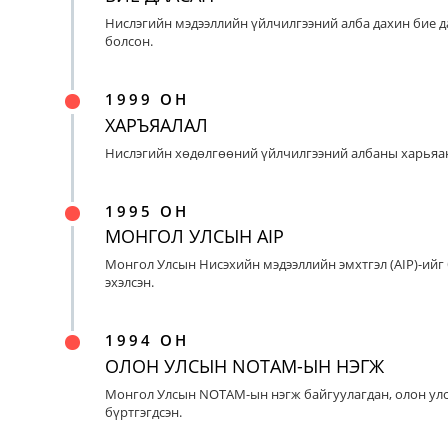
Нислэгийн мэдээллийн үйлчилгээний алба дахин бие д
болсон.
1999 ОН
ХАРЪЯАЛАЛ
Нислэгийн хөдөлгөөний үйлчилгээний албаны харьяан
1995 ОН
МОНГОЛ УЛСЫН AIP
Монгол Улсын Нисэхийн мэдээллийн эмхтгэл (AIP)-ийг
эхэлсэн.
1994 ОН
ОЛОН УЛСЫН NOTAM-ЫН НЭГЖ
Монгол Улсын NOTAM-ын нэгж байгуулагдан, олон ул
бүртгэгдсэн.