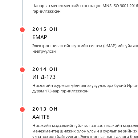
Чанарын менежментийн тогтолцоо MNS ISO 9001:2016
гэрчилгээжсэн.
2015 ОН
EMAP
Электрон нислэгийн зургийн систем (eMAP)-ийг үйл а
нэвтрүүлсэн
2014 ОН
ИНД-173
Нислэгийн журмын үйлчилгээ үзүүлэх эрх бүхий Иргэ
дүрэм 173-аар гэрчилгээжсэн.
2013 ОН
AAITF8
Нисэхийн мэдээллийн үйлчилгээнээс нисэхийн мэдээл
менежментэд шилжих олон улсын 8 хурлыг өөрийн эх
удаа зохион байгуулсан. Электрон газрын гадарга бо