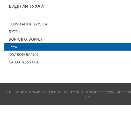
БИДНИЙ ТУХАЙ
ТОВЧ ТАНИЛЦУУЛГА
БҮТЭЦ
ЗОРИЛГО, ЗОРИЛТ
ТҮҮХ
ХОЛБОО БАРИХ
САНАЛ АСУУЛГА
© ИРГЭНИЙ НИСЭХИЙН ҮНДЭСНИЙ ТӨВ ТӨХХК - НИСЭХИЙН МЭДЭЭЛЛИЙН ҮЙЛ
ОН