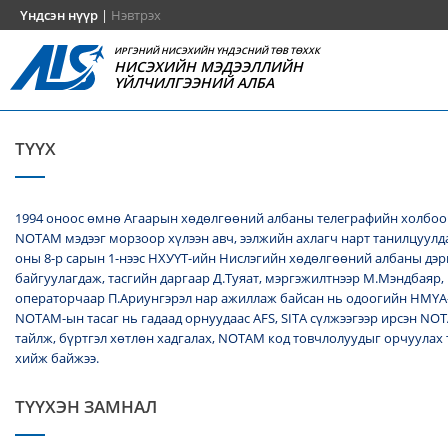
Үндсэн нүүр
|
Нэвтрэх
ИРГЭНИЙ НИСЭХИЙН ҮНДЭСНИЙ ТӨВ ТӨХХК
НИСЭХИЙН МЭДЭЭЛЛИЙН
ҮЙЛЧИЛГЭЭНИЙ АЛБА
ТҮҮХ
1994 оноос өмнө Агаарын хөдөлгөөний албаны телеграфийн холбоо
NОТАМ мэдээг морзоор хүлээн авч, ээлжийн ахлагч нарт танилцуулда
оны 8-р сарын 1-нээс НХУҮТ-ийн Нислэгийн хөдөлгөөний албаны дэ
байгуулагдаж, тасгийн даргаар Д.Туяат, мэргэжилтнээр М.Мэндбаяр,
операторчаар П.Ариунгэрэл нар ажиллаж байсан нь одоогийн НМҮА
NOTAM-ын тасаг нь гадаад орнуудаас AFS, SITA сүлжээгээр ирсэн N
тайлж, бүртгэл хөтлөн хадгалах, NОТАМ код товчлолуудыг орчуулах
хийж байжээ.
ТҮҮХЭН ЗАМНАЛ