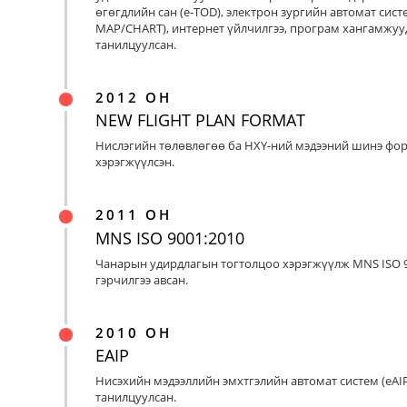
өгөгдлийн сан (e-TOD), электрон зургийн автомат систе
MAP/CHART), интернет үйлчилгээ, програм хангамжуу
танилцуулсан.
2012 ОН
NEW FLIGHT PLAN FORMAT
Нислэгийн төлөвлөгөө ба НХҮ-ний мэдээний шинэ фо
хэрэгжүүлсэн.
2011 ОН
MNS ISO 9001:2010
Чанарын удирдлагын тогтолцоо хэрэгжүүлж MNS ISO 9
гэрчилгээ авсан.
2010 ОН
EAIP
Нисэхийн мэдээллийн эмхтгэлийн автомат систем (eAIP
танилцуулсан.