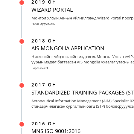
2019 ОН
WIZARD PORTAL
Монгол Улсын AIP-ын үйлчилгээнд Wizard Portal прог
нэвтрүүлсэн.
2018 ОН
AIS MONGOLIA APPLICATION
Нислэгийн гүйцэтгэлийн мэдээлэл, Монгол Улсын eAIP
уурын мэдээг багтаасан AIS Mongolia ухаалаг утасны ap
гаргасан
2017 ОН
STANDARDIZED TRAINING PACKAGES (ST
Aeronautical Information Management (AIM) Specialist 0
стандарчилагдсан сургалтын багц (STP) боловсрууулса
2016 ОН
MNS ISO 9001:2016