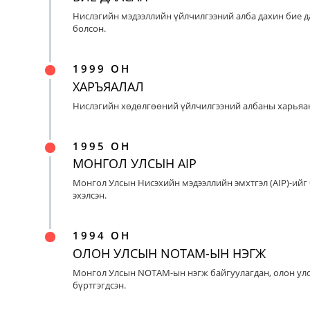
Нислэгийн мэдээллийн үйлчилгээний алба дахин бие д
болсон.
1999 ОН
ХАРЪЯАЛАЛ
Нислэгийн хөдөлгөөний үйлчилгээний албаны харьяан
1995 ОН
МОНГОЛ УЛСЫН AIP
Монгол Улсын Нисэхийн мэдээллийн эмхтгэл (AIP)-ийг
эхэлсэн.
1994 ОН
ОЛОН УЛСЫН NOTAM-ЫН НЭГЖ
Монгол Улсын NOTAM-ын нэгж байгуулагдан, олон ул
бүртгэгдсэн.