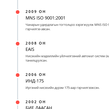
2009 ОН
MNS ISO 9001:2001
Чанарын удирдлагын тогтолцоо хэрэгжүүлж MNS ISO 9
гэрчилгээ авсан.
2008 ОН
EAIS
Нисэхийн мэдээллийн үйлчилгээний автомат систем (eA
танилцуулсан.
2006 ОН
ИНД-175
Иргэний нисэхийн дүрэм 175-аар гэрчилгээжсэн.
2002 ОН
БИЕ ДААСАН