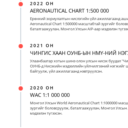
2022 ОН
AERONAUTICAL CHART 1:500 000
Ерөнхий зориулалтын нислэгийн үйл ажиллагаанд аш
Aeronautical Chart 1:500000 масштабтай зургийг болов
баталгаажуулан, Монгол Улсын AIP-аар мэдээлэн түгээс
2021 ОН
ЧИНГИС ХААН ОУНБ-ЫН НМҮ-НИЙ НЭ
Улаанбаатар хотын шинэ олон улсын нисэх буудал "Чи
ОУНБ-д Нисэхийн мэдээллийн үйлчилгээний нэгжийг 
байгуулж, үйл ажиллагаанд нэвтрүүлсэн.
2020 ОН
WAC 1:1 000 000
Монгол Улсын World Aeronautical Chart 1:1000000 мас
зургийг боловсруулж, баталгаажуулан, Монгол Улсын 
мэдээлэн түгээсэн.