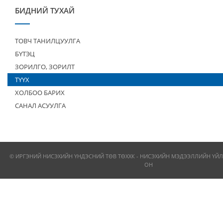
БИДНИЙ ТУХАЙ
ТОВЧ ТАНИЛЦУУЛГА
БҮТЭЦ
ЗОРИЛГО, ЗОРИЛТ
ТҮҮХ
ХОЛБОО БАРИХ
САНАЛ АСУУЛГА
© ИРГЭНИЙ НИСЭХИЙН ҮНДЭСНИЙ ТӨВ ТӨХХК - НИСЭХИЙН МЭДЭЭЛЛИЙН ҮЙЛ
ОН