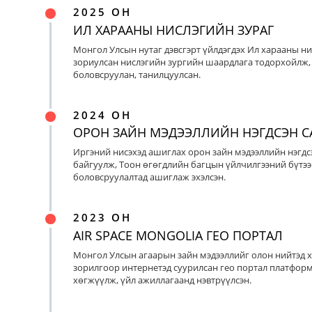
2025 ОН
ИЛ ХАРААНЫ НИСЛЭГИЙН ЗУРАГ
Монгол Улсын нутаг дэвсгэрт үйлдэгдэх Ил харааны ни
зориулсан нислэгийн зургийн шаардлага тодорхойлж, 
боловсруулан, танилцуулсан.
2024 ОН
ОРОН ЗАЙН МЭДЭЭЛЛИЙН НЭГДСЭН С
Иргэний нисэхэд ашиглах орон зайн мэдээллийн нэгдс
байгуулж, Тоон өгөгдлийн багцын үйлчилгээний бүтээ
боловсруулалтад ашиглаж эхэлсэн.
2023 ОН
AIR SPACE MONGOLIA ГЕО ПОРТАЛ
Монгол Улсын агаарын зайн мэдээллийг олон нийтэд х
зорилгоор интернетэд суурилсан гео портал платфор
хөгжүүлж, үйл ажиллагаанд нэвтрүүлсэн.