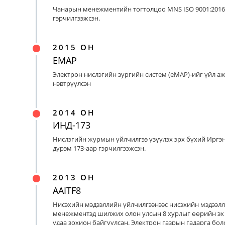
Чанарын менежментийн тогтолцоо MNS ISO 9001:2016
гэрчилгээжсэн.
2015 ОН
EMAP
Электрон нислэгийн зургийн систем (eMAP)-ийг үйл а
нэвтрүүлсэн
2014 ОН
ИНД-173
Нислэгийн журмын үйлчилгээ үзүүлэх эрх бүхий Иргэ
дүрэм 173-аар гэрчилгээжсэн.
2013 ОН
AAITF8
Нисэхийн мэдээллийн үйлчилгээнээс нисэхийн мэдээл
менежментэд шилжих олон улсын 8 хурлыг өөрийн эх
удаа зохион байгуулсан. Электрон газрын гадарга бо