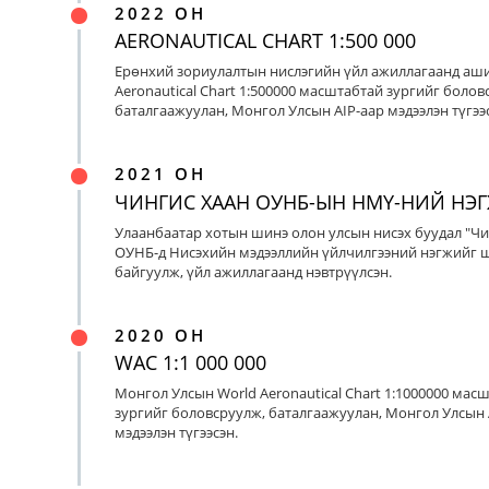
2022 ОН
AERONAUTICAL CHART 1:500 000
Ерөнхий зориулалтын нислэгийн үйл ажиллагаанд аш
Aeronautical Chart 1:500000 масштабтай зургийг болов
баталгаажуулан, Монгол Улсын AIP-аар мэдээлэн түгээс
2021 ОН
ЧИНГИС ХААН ОУНБ-ЫН НМҮ-НИЙ НЭ
Улаанбаатар хотын шинэ олон улсын нисэх буудал "Чи
ОУНБ-д Нисэхийн мэдээллийн үйлчилгээний нэгжийг 
байгуулж, үйл ажиллагаанд нэвтрүүлсэн.
2020 ОН
WAC 1:1 000 000
Монгол Улсын World Aeronautical Chart 1:1000000 мас
зургийг боловсруулж, баталгаажуулан, Монгол Улсын 
мэдээлэн түгээсэн.