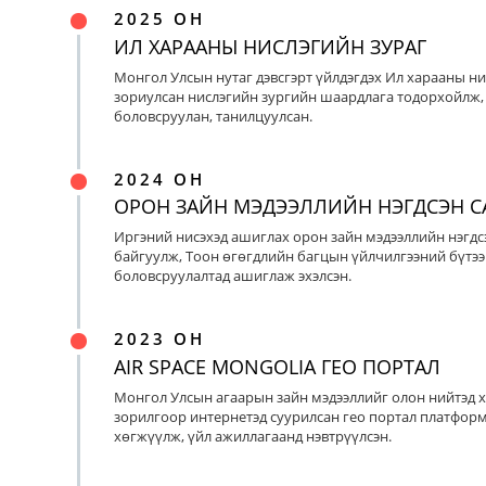
2025 ОН
ИЛ ХАРААНЫ НИСЛЭГИЙН ЗУРАГ
Монгол Улсын нутаг дэвсгэрт үйлдэгдэх Ил харааны ни
зориулсан нислэгийн зургийн шаардлага тодорхойлж, 
боловсруулан, танилцуулсан.
2024 ОН
ОРОН ЗАЙН МЭДЭЭЛЛИЙН НЭГДСЭН С
Иргэний нисэхэд ашиглах орон зайн мэдээллийн нэгдс
байгуулж, Тоон өгөгдлийн багцын үйлчилгээний бүтээ
боловсруулалтад ашиглаж эхэлсэн.
2023 ОН
AIR SPACE MONGOLIA ГЕО ПОРТАЛ
Монгол Улсын агаарын зайн мэдээллийг олон нийтэд х
зорилгоор интернетэд суурилсан гео портал платфор
хөгжүүлж, үйл ажиллагаанд нэвтрүүлсэн.