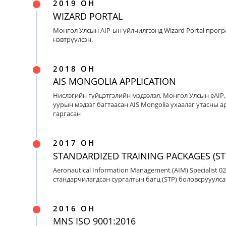
2019 ОН
WIZARD PORTAL
Монгол Улсын AIP-ын үйлчилгээнд Wizard Portal прог
нэвтрүүлсэн.
2018 ОН
AIS MONGOLIA APPLICATION
Нислэгийн гүйцэтгэлийн мэдээлэл, Монгол Улсын eAIP
уурын мэдээг багтаасан AIS Mongolia ухаалаг утасны ap
гаргасан
2017 ОН
STANDARDIZED TRAINING PACKAGES (ST
Aeronautical Information Management (AIM) Specialist 0
стандарчилагдсан сургалтын багц (STP) боловсрууулса
2016 ОН
MNS ISO 9001:2016