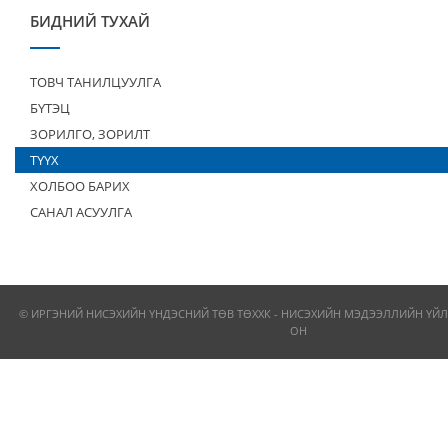
БИДНИЙ ТУХАЙ
ТОВЧ ТАНИЛЦУУЛГА
БҮТЭЦ
ЗОРИЛГО, ЗОРИЛТ
ТҮҮХ
ХОЛБОО БАРИХ
САНАЛ АСУУЛГА
© ИРГЭНИЙ НИСЭХИЙН ҮНДЭСНИЙ ТӨВ ТӨХХК - НИСЭХИЙН МЭДЭЭЛЛИЙН ҮЙЛ
ОН