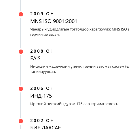
2009 ОН
MNS ISO 9001:2001
Чанарын удирдлагын тогтолцоо хэрэгжүүлж MNS ISO 9
гэрчилгээ авсан.
2008 ОН
EAIS
Нисэхийн мэдээллийн үйлчилгээний автомат систем (eA
танилцуулсан.
2006 ОН
ИНД-175
Иргэний нисэхийн дүрэм 175-аар гэрчилгээжсэн.
2002 ОН
БИЕ ДААСАН