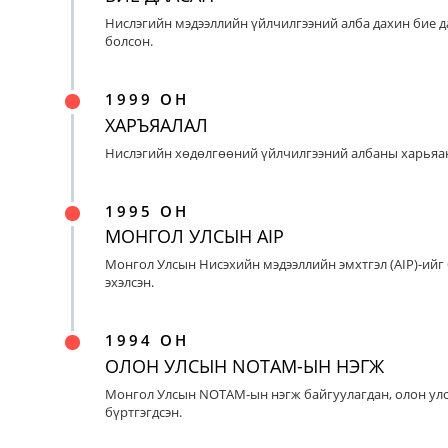
Нислэгийн мэдээллийн үйлчилгээний алба дахин бие д
болсон.
1999 ОН
ХАРЪЯАЛАЛ
Нислэгийн хөдөлгөөний үйлчилгээний албаны харьяан
1995 ОН
МОНГОЛ УЛСЫН AIP
Монгол Улсын Нисэхийн мэдээллийн эмхтгэл (AIP)-ийг
эхэлсэн.
1994 ОН
ОЛОН УЛСЫН NOTAM-ЫН НЭГЖ
Монгол Улсын NOTAM-ын нэгж байгуулагдан, олон ул
бүртгэгдсэн.