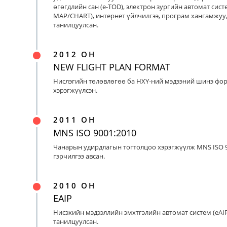
өгөгдлийн сан (e-TOD), электрон зургийн автомат систе
MAP/CHART), интернет үйлчилгээ, програм хангамжуу
танилцуулсан.
2012 ОН
NEW FLIGHT PLAN FORMAT
Нислэгийн төлөвлөгөө ба НХҮ-ний мэдээний шинэ фо
хэрэгжүүлсэн.
2011 ОН
MNS ISO 9001:2010
Чанарын удирдлагын тогтолцоо хэрэгжүүлж MNS ISO 9
гэрчилгээ авсан.
2010 ОН
EAIP
Нисэхийн мэдээллийн эмхтгэлийн автомат систем (eAIP
танилцуулсан.