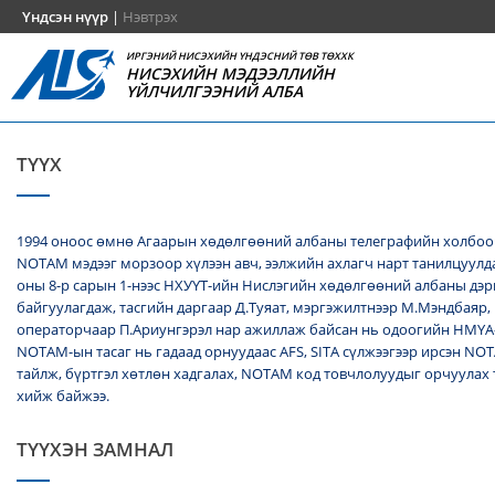
Үндсэн нүүр
|
Нэвтрэх
ИРГЭНИЙ НИСЭХИЙН ҮНДЭСНИЙ ТӨВ ТӨХХК
НИСЭХИЙН МЭДЭЭЛЛИЙН
ҮЙЛЧИЛГЭЭНИЙ АЛБА
ТҮҮХ
1994 оноос өмнө Агаарын хөдөлгөөний албаны телеграфийн холбоо
NОТАМ мэдээг морзоор хүлээн авч, ээлжийн ахлагч нарт танилцуулда
оны 8-р сарын 1-нээс НХУҮТ-ийн Нислэгийн хөдөлгөөний албаны дэ
байгуулагдаж, тасгийн даргаар Д.Туяат, мэргэжилтнээр М.Мэндбаяр,
операторчаар П.Ариунгэрэл нар ажиллаж байсан нь одоогийн НМҮА
NOTAM-ын тасаг нь гадаад орнуудаас AFS, SITA сүлжээгээр ирсэн N
тайлж, бүртгэл хөтлөн хадгалах, NОТАМ код товчлолуудыг орчуулах
хийж байжээ.
ТҮҮХЭН ЗАМНАЛ