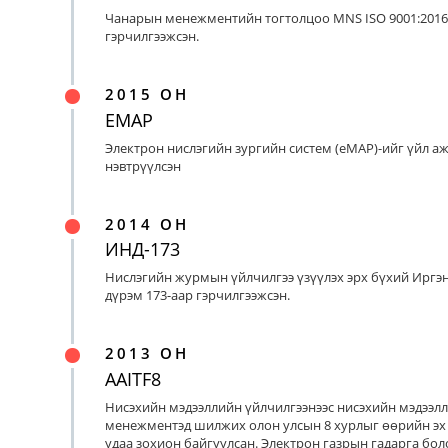
Чанарын менежментийн тогтолцоо MNS ISO 9001:2016
гэрчилгээжсэн.
2015 ОН
EMAP
Электрон нислэгийн зургийн систем (eMAP)-ийг үйл а
нэвтрүүлсэн
2014 ОН
ИНД-173
Нислэгийн журмын үйлчилгээ үзүүлэх эрх бүхий Иргэ
дүрэм 173-аар гэрчилгээжсэн.
2013 ОН
AAITF8
Нисэхийн мэдээллийн үйлчилгээнээс нисэхийн мэдээл
менежментэд шилжих олон улсын 8 хурлыг өөрийн эх
удаа зохион байгуулсан. Электрон газрын гадарга бо