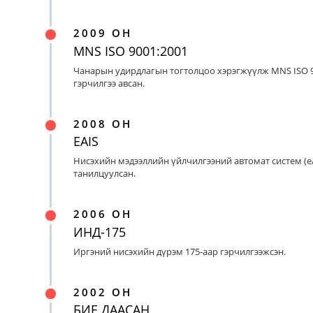
2009 ОН
MNS ISO 9001:2001
Чанарын удирдлагын тогтолцоо хэрэгжүүлж MNS ISO 9
гэрчилгээ авсан.
2008 ОН
EAIS
Нисэхийн мэдээллийн үйлчилгээний автомат систем (eA
танилцуулсан.
2006 ОН
ИНД-175
Иргэний нисэхийн дүрэм 175-аар гэрчилгээжсэн.
2002 ОН
БИЕ ДААСАН