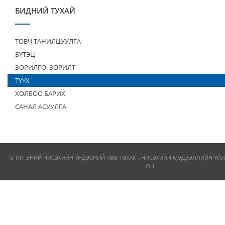
БИДНИЙ ТУХАЙ
ТОВЧ ТАНИЛЦУУЛГА
БҮТЭЦ
ЗОРИЛГО, ЗОРИЛТ
ТҮҮХ
ХОЛБОО БАРИХ
САНАЛ АСУУЛГА
© ИРГЭНИЙ НИСЭХИЙН ҮНДЭСНИЙ ТӨВ ТӨХХК - НИСЭХИЙН МЭДЭЭЛЛИЙН ҮЙЛ
ОН