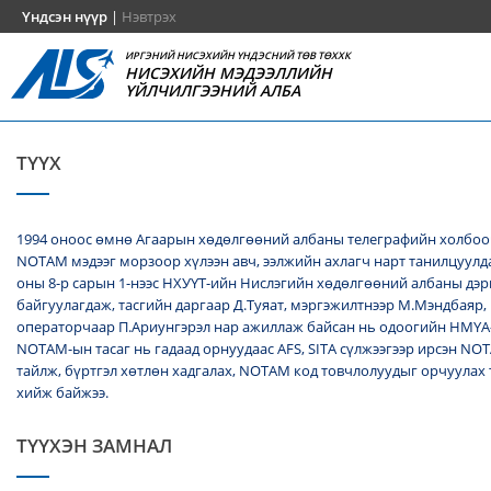
Үндсэн нүүр
|
Нэвтрэх
ИРГЭНИЙ НИСЭХИЙН ҮНДЭСНИЙ ТӨВ ТӨХХК
НИСЭХИЙН МЭДЭЭЛЛИЙН
ҮЙЛЧИЛГЭЭНИЙ АЛБА
ТҮҮХ
1994 оноос өмнө Агаарын хөдөлгөөний албаны телеграфийн холбоо
NОТАМ мэдээг морзоор хүлээн авч, ээлжийн ахлагч нарт танилцуулда
оны 8-р сарын 1-нээс НХУҮТ-ийн Нислэгийн хөдөлгөөний албаны дэ
байгуулагдаж, тасгийн даргаар Д.Туяат, мэргэжилтнээр М.Мэндбаяр,
операторчаар П.Ариунгэрэл нар ажиллаж байсан нь одоогийн НМҮА
NOTAM-ын тасаг нь гадаад орнуудаас AFS, SITA сүлжээгээр ирсэн N
тайлж, бүртгэл хөтлөн хадгалах, NОТАМ код товчлолуудыг орчуулах
хийж байжээ.
ТҮҮХЭН ЗАМНАЛ