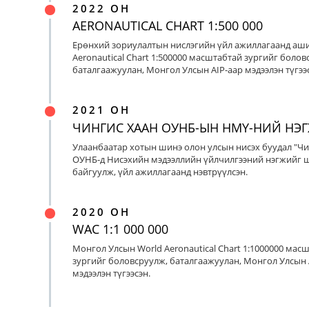
2022 ОН
AERONAUTICAL CHART 1:500 000
Ерөнхий зориулалтын нислэгийн үйл ажиллагаанд аш
Aeronautical Chart 1:500000 масштабтай зургийг болов
баталгаажуулан, Монгол Улсын AIP-аар мэдээлэн түгээс
2021 ОН
ЧИНГИС ХААН ОУНБ-ЫН НМҮ-НИЙ НЭ
Улаанбаатар хотын шинэ олон улсын нисэх буудал "Чи
ОУНБ-д Нисэхийн мэдээллийн үйлчилгээний нэгжийг 
байгуулж, үйл ажиллагаанд нэвтрүүлсэн.
2020 ОН
WAC 1:1 000 000
Монгол Улсын World Aeronautical Chart 1:1000000 мас
зургийг боловсруулж, баталгаажуулан, Монгол Улсын 
мэдээлэн түгээсэн.