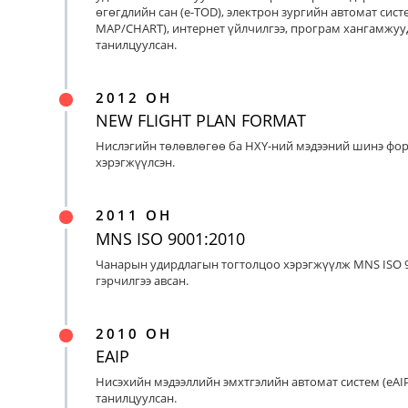
өгөгдлийн сан (e-TOD), электрон зургийн автомат систе
MAP/CHART), интернет үйлчилгээ, програм хангамжуу
танилцуулсан.
2012 ОН
NEW FLIGHT PLAN FORMAT
Нислэгийн төлөвлөгөө ба НХҮ-ний мэдээний шинэ фо
хэрэгжүүлсэн.
2011 ОН
MNS ISO 9001:2010
Чанарын удирдлагын тогтолцоо хэрэгжүүлж MNS ISO 9
гэрчилгээ авсан.
2010 ОН
EAIP
Нисэхийн мэдээллийн эмхтгэлийн автомат систем (eAIP
танилцуулсан.