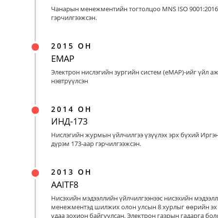
Чанарын менежментийн тогтолцоо MNS ISO 9001:2016
гэрчилгээжсэн.
2015 ОН
EMAP
Электрон нислэгийн зургийн систем (eMAP)-ийг үйл а
нэвтрүүлсэн
2014 ОН
ИНД-173
Нислэгийн журмын үйлчилгээ үзүүлэх эрх бүхий Иргэ
дүрэм 173-аар гэрчилгээжсэн.
2013 ОН
AAITF8
Нисэхийн мэдээллийн үйлчилгээнээс нисэхийн мэдээл
менежментэд шилжих олон улсын 8 хурлыг өөрийн эх
удаа зохион байгуулсан. Электрон газрын гадарга бо