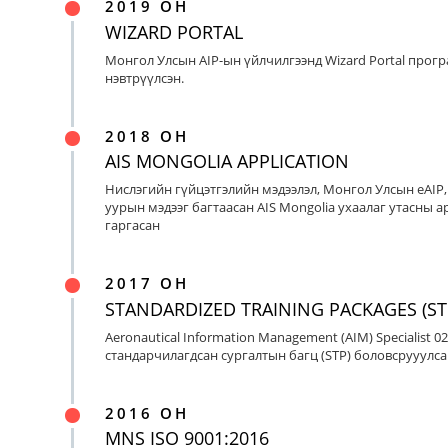
2019 ОН
WIZARD PORTAL
Монгол Улсын AIP-ын үйлчилгээнд Wizard Portal прог
нэвтрүүлсэн.
2018 ОН
AIS MONGOLIA APPLICATION
Нислэгийн гүйцэтгэлийн мэдээлэл, Монгол Улсын eAIP
уурын мэдээг багтаасан AIS Mongolia ухаалаг утасны ap
гаргасан
2017 ОН
STANDARDIZED TRAINING PACKAGES (ST
Aeronautical Information Management (AIM) Specialist 0
стандарчилагдсан сургалтын багц (STP) боловсрууулса
2016 ОН
MNS ISO 9001:2016