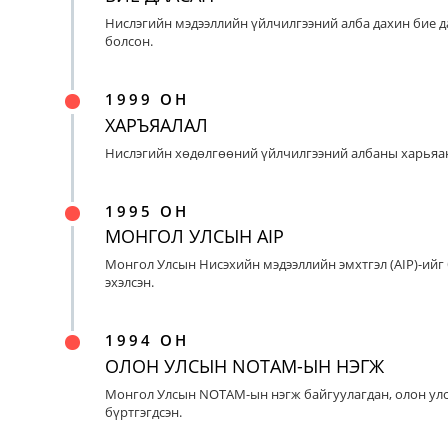
Нислэгийн мэдээллийн үйлчилгээний алба дахин бие д
болсон.
1999 ОН
ХАРЪЯАЛАЛ
Нислэгийн хөдөлгөөний үйлчилгээний албаны харьяан
1995 ОН
МОНГОЛ УЛСЫН AIP
Монгол Улсын Нисэхийн мэдээллийн эмхтгэл (AIP)-ийг
эхэлсэн.
1994 ОН
ОЛОН УЛСЫН NOTAM-ЫН НЭГЖ
Монгол Улсын NOTAM-ын нэгж байгуулагдан, олон ул
бүртгэгдсэн.