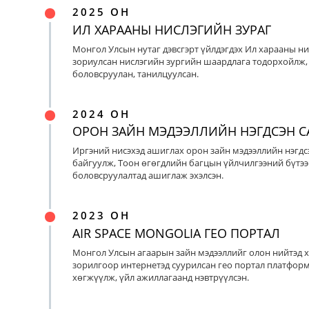
2025 ОН
ИЛ ХАРААНЫ НИСЛЭГИЙН ЗУРАГ
Монгол Улсын нутаг дэвсгэрт үйлдэгдэх Ил харааны ни
зориулсан нислэгийн зургийн шаардлага тодорхойлж, 
боловсруулан, танилцуулсан.
2024 ОН
ОРОН ЗАЙН МЭДЭЭЛЛИЙН НЭГДСЭН С
Иргэний нисэхэд ашиглах орон зайн мэдээллийн нэгдс
байгуулж, Тоон өгөгдлийн багцын үйлчилгээний бүтээ
боловсруулалтад ашиглаж эхэлсэн.
2023 ОН
AIR SPACE MONGOLIA ГЕО ПОРТАЛ
Монгол Улсын агаарын зайн мэдээллийг олон нийтэд х
зорилгоор интернетэд суурилсан гео портал платфор
хөгжүүлж, үйл ажиллагаанд нэвтрүүлсэн.