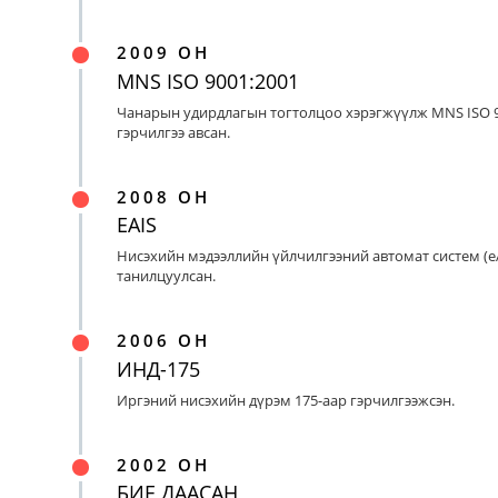
2009 ОН
MNS ISO 9001:2001
Чанарын удирдлагын тогтолцоо хэрэгжүүлж MNS ISO 9
гэрчилгээ авсан.
2008 ОН
EAIS
Нисэхийн мэдээллийн үйлчилгээний автомат систем (eA
танилцуулсан.
2006 ОН
ИНД-175
Иргэний нисэхийн дүрэм 175-аар гэрчилгээжсэн.
2002 ОН
БИЕ ДААСАН