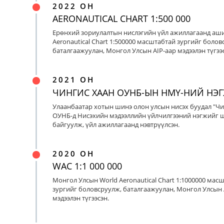
2022 ОН
AERONAUTICAL CHART 1:500 000
Ерөнхий зориулалтын нислэгийн үйл ажиллагаанд аш
Aeronautical Chart 1:500000 масштабтай зургийг болов
баталгаажуулан, Монгол Улсын AIP-аар мэдээлэн түгээс
2021 ОН
ЧИНГИС ХААН ОУНБ-ЫН НМҮ-НИЙ НЭ
Улаанбаатар хотын шинэ олон улсын нисэх буудал "Чи
ОУНБ-д Нисэхийн мэдээллийн үйлчилгээний нэгжийг 
байгуулж, үйл ажиллагаанд нэвтрүүлсэн.
2020 ОН
WAC 1:1 000 000
Монгол Улсын World Aeronautical Chart 1:1000000 мас
зургийг боловсруулж, баталгаажуулан, Монгол Улсын 
мэдээлэн түгээсэн.