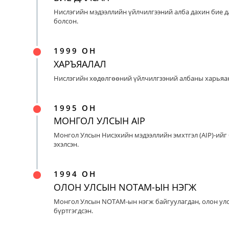
Нислэгийн мэдээллийн үйлчилгээний алба дахин бие д
болсон.
1999 ОН
ХАРЪЯАЛАЛ
Нислэгийн хөдөлгөөний үйлчилгээний албаны харьяан
1995 ОН
МОНГОЛ УЛСЫН AIP
Монгол Улсын Нисэхийн мэдээллийн эмхтгэл (AIP)-ийг
эхэлсэн.
1994 ОН
ОЛОН УЛСЫН NOTAM-ЫН НЭГЖ
Монгол Улсын NOTAM-ын нэгж байгуулагдан, олон ул
бүртгэгдсэн.