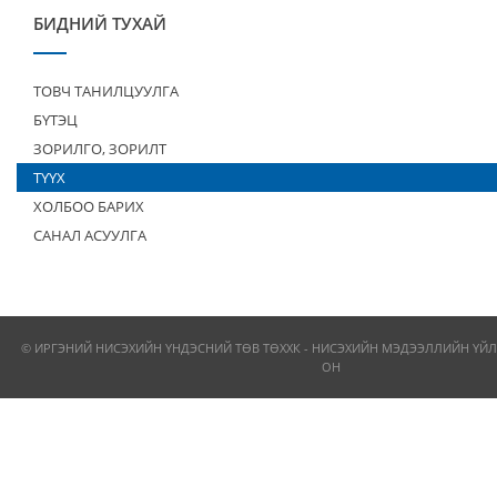
БИДНИЙ ТУХАЙ
ТОВЧ ТАНИЛЦУУЛГА
БҮТЭЦ
ЗОРИЛГО, ЗОРИЛТ
ТҮҮХ
ХОЛБОО БАРИХ
САНАЛ АСУУЛГА
© ИРГЭНИЙ НИСЭХИЙН ҮНДЭСНИЙ ТӨВ ТӨХХК - НИСЭХИЙН МЭДЭЭЛЛИЙН ҮЙЛ
ОН