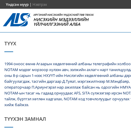
Үндсэн нүүр
|
Нэвтрэх
ИРГЭНИЙ НИСЭХИЙН ҮНДЭСНИЙ ТӨВ ТӨХХК
НИСЭХИЙН МЭДЭЭЛЛИЙН
ҮЙЛЧИЛГЭЭНИЙ АЛБА
ТҮҮХ
1994 оноос өмнө Агаарын хөдөлгөөний албаны телеграфийн холбоо
NОТАМ мэдээг морзоор хүлээн авч, ээлжийн ахлагч нарт танилцуулда
оны 8-р сарын 1-нээс НХУҮТ-ийн Нислэгийн хөдөлгөөний албаны дэ
байгуулагдаж, тасгийн даргаар Д.Туяат, мэргэжилтнээр М.Мэндбаяр,
операторчаар П.Ариунгэрэл нар ажиллаж байсан нь одоогийн НМҮА
NOTAM-ын тасаг нь гадаад орнуудаас AFS, SITA сүлжээгээр ирсэн N
тайлж, бүртгэл хөтлөн хадгалах, NОТАМ код товчлолуудыг орчуулах
хийж байжээ.
ТҮҮХЭН ЗАМНАЛ