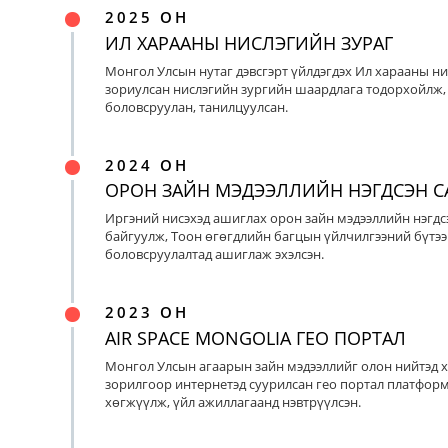
2025 ОН
ИЛ ХАРААНЫ НИСЛЭГИЙН ЗУРАГ
Монгол Улсын нутаг дэвсгэрт үйлдэгдэх Ил харааны ни
зориулсан нислэгийн зургийн шаардлага тодорхойлж, 
боловсруулан, танилцуулсан.
2024 ОН
ОРОН ЗАЙН МЭДЭЭЛЛИЙН НЭГДСЭН С
Иргэний нисэхэд ашиглах орон зайн мэдээллийн нэгдс
байгуулж, Тоон өгөгдлийн багцын үйлчилгээний бүтээ
боловсруулалтад ашиглаж эхэлсэн.
2023 ОН
AIR SPACE MONGOLIA ГЕО ПОРТАЛ
Монгол Улсын агаарын зайн мэдээллийг олон нийтэд х
зорилгоор интернетэд суурилсан гео портал платфор
хөгжүүлж, үйл ажиллагаанд нэвтрүүлсэн.