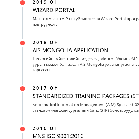
2019 ОН
WIZARD PORTAL
Монгол Улсын AIP-ын үйлчилгээнд Wizard Portal прог
нэвтрүүлсэн.
2018 ОН
AIS MONGOLIA APPLICATION
Нислэгийн гүйцэтгэлийн мэдээлэл, Монгол Улсын eAIP
уурын мэдээг багтаасан AIS Mongolia ухаалаг утасны ap
гаргасан
2017 ОН
STANDARDIZED TRAINING PACKAGES (ST
Aeronautical Information Management (AIM) Specialist 0
стандарчилагдсан сургалтын багц (STP) боловсрууулса
2016 ОН
MNS ISO 9001:2016