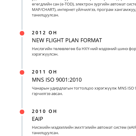
өгөгдлийн сан (e-TOD), электрон зургийн автомат систе
MAP/CHART), интернет үйлчилгээ, програм хангамжуу
танилцуулсан.
2012 ОН
NEW FLIGHT PLAN FORMAT
Нислэгийн төлөвлөгөө ба НХҮ-ний мэдээний шинэ фо
хэрэгжүүлсэн.
2011 ОН
MNS ISO 9001:2010
Чанарын удирдлагын тогтолцоо хэрэгжүүлж MNS ISO 9
гэрчилгээ авсан.
2010 ОН
EAIP
Нисэхийн мэдээллийн эмхтгэлийн автомат систем (eAIP
танилцуулсан.